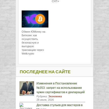
СНТ»
Обмен ЮMoney на
Биткоин: как
осуществить
безопасную и
выгодную
транзакцию через
Wellcrypto
ПОСЛЕДНЕЕ НА САЙТЕ
Изменения в Постановление
№353: запрет на использование
чужих сертификатов и деклараций
Рубрика:
Экономика
28 июля, 2026
Доставка стульев для мастеров в