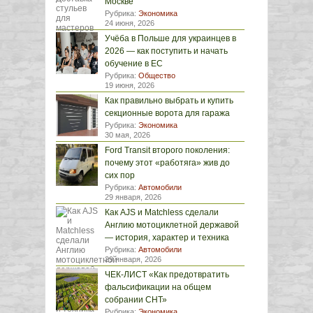
Москве
Рубрика:
Экономика
24 июня, 2026
Учёба в Польше для украинцев в
2026 — как поступить и начать
обучение в ЕС
Рубрика:
Общество
19 июня, 2026
Как правильно выбрать и купить
секционные ворота для гаража
Рубрика:
Экономика
30 мая, 2026
Ford Transit второго поколения:
почему этот «работяга» жив до
сих пор
Рубрика:
Автомобили
29 января, 2026
Как AJS и Matchless сделали
Англию мотоциклетной державой
— история, характер и техника
Рубрика:
Автомобили
29 января, 2026
ЧЕК-ЛИСТ «Как предотвратить
фальсификации на общем
собрании СНТ»
Рубрика:
Экономика