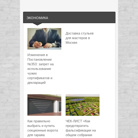
ЭКОНОМИКА
Доставка стульев
для мастеров в
Москве
Изменения в
Постановление
№353: запрет на
использование
чужих
сертификатов и
деклараций
Как правильно
ЧЕК-ЛИСТ «Как
выбрать и купить
предотвратить
секционные ворота
фальсификации на
для гаража
общем собрании