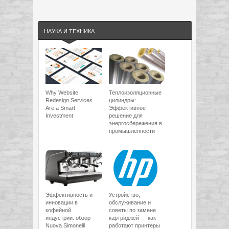
НАУКА И ТЕХНИКА
Why Website
Теплоизоляционные
Redesign Services
цилиндры:
Are a Smart
Эффективное
Investment
решение для
энергосбережения в
промышленности
Эффективность и
Устройство,
инновации в
обслуживание и
кофейной
советы по замене
индустрии: обзор
картриджей — как
Nuova Simonelli
работают принтеры