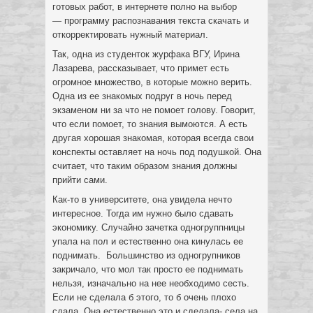
готовых работ, в интернете полно на выбор
— программу распознавания текста скачать и
откорректировать нужный материал.
Так, одна из студенток журфака ВГУ, Ирина
Лазарева, рассказывает, что примет есть
огромное множество, в которые можно верить.
Одна из ее знакомых подруг в ночь перед
экзаменом ни за что не помоет голову. Говорит,
что если помоет, то знания вымоются. А есть
другая хорошая знакомая, которая всегда свои
конспекты оставляет на ночь под подушкой. Она
считает, что таким образом знания должны
прийти сами.
Как-то в университете, она увидела нечто
интересное. Тогда им нужно было сдавать
экономику. Случайно зачетка одногруппницы
упала на пол и естественно она кинулась ее
поднимать. Большинство из одногрупников
закричало, что мол так просто ее поднимать
нельзя, изначально на нее необходимо сесть.
Если не сделала б этого, то б очень плохо
сдала. Она естественно это и сделала- села на