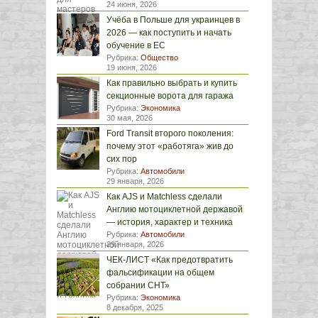
24 июня, 2026
Учёба в Польше для украинцев в
2026 — как поступить и начать
обучение в ЕС
Рубрика:
Общество
19 июня, 2026
Как правильно выбрать и купить
секционные ворота для гаража
Рубрика:
Экономика
30 мая, 2026
Ford Transit второго поколения:
почему этот «работяга» жив до
сих пор
Рубрика:
Автомобили
29 января, 2026
Как AJS и Matchless сделали
Англию мотоциклетной державой
— история, характер и техника
Рубрика:
Автомобили
29 января, 2026
ЧЕК-ЛИСТ «Как предотвратить
фальсификации на общем
собрании СНТ»
Рубрика:
Экономика
8 декабря, 2025