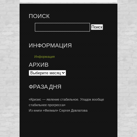
ПОИСК
ИНФОРМАЦИЯ
Информация
АРХИВ
ФРАЗА ДНЯ
«Кризис — явление стабильное. Упадок вообще
стабильнее прогресса»
Из книги «Филиал» Сергея Довлатова