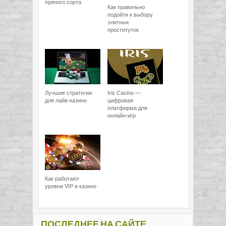
пряного сорта
Как правильно
подойти к выбору
элитных
проституток
Лучшие стратегии
Iris Casino —
для лайв-казино
цифровая
платформа для
онлайн-игр
Как работают
уровни VIP в казино
ПОСЛЕДНЕЕ НА САЙТЕ