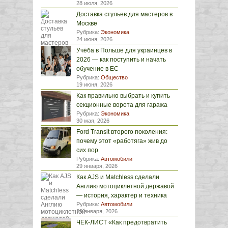
28 июля, 2026
Доставка стульев для мастеров в
Москве
Рубрика:
Экономика
24 июня, 2026
Учёба в Польше для украинцев в
2026 — как поступить и начать
обучение в ЕС
Рубрика:
Общество
19 июня, 2026
Как правильно выбрать и купить
секционные ворота для гаража
Рубрика:
Экономика
30 мая, 2026
Ford Transit второго поколения:
почему этот «работяга» жив до
сих пор
Рубрика:
Автомобили
29 января, 2026
Как AJS и Matchless сделали
Англию мотоциклетной державой
— история, характер и техника
Рубрика:
Автомобили
29 января, 2026
ЧЕК-ЛИСТ «Как предотвратить