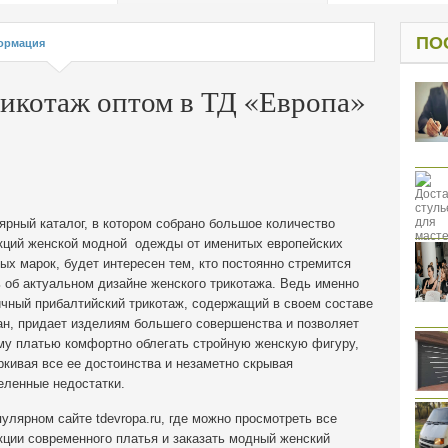
од к защите
ресов клиентов
ПО
ормация
икотаж оптом в ТД «Европа»
ярный каталог, в котором собрано большое количество
кций женской модной одежды от именитых европейских
ых марок, будет интересен тем, кто постоянно стремится
ь об актуальном дизайне женского трикотажа.
Ведь именно
ичный прибалтийский трикотаж, содержащий в своем составе
ан, придает изделиям большего совершенства и позволяет
му платью комфортно облегать стройную женскую фигуру,
ркивая все ее достоинства и незаметно скрывая
еленные недостатки.
улярном сайте tdevropa.ru, где можно просмотреть все
кции современного платья и заказать модный женский