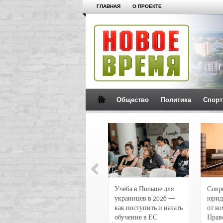
ГЛАВНАЯ
О ПРОЕКТЕ
Общество
Политика
Спорт
Новости и
Учёба в Польше для
Совр
чрезвычайные
украинцев в 2026 —
юрид
происшествия в
как поступить и начать
от к
Воронеже
обучение в ЕС
Прав