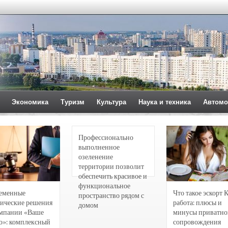
Экономика
Туризм
Культура
Наука и техника
Автомо
Профессионально
выполненное
озеленение
территории позволит
обеспечить красивое и
функциональное
еменные
Что такое эскорт 
пространство рядом с
ические решения
работа: плюсы и
домом
омпании «Ваше
минусы приватно
о»: комплексный
сопровождения