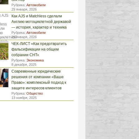
Рубрика:
Автомобили
29 января, 2026
Как AJS и Matchless сделали
Англию мотоциклетной державой
— история, характер и техника
Рубрика:
Автомобили
29 января, 2026
ЧЕК-ЛИСТ «Как предотвратить
фальсификации на общем
собрании СНТ»
Рубрика:
Экономика
8 декабря, 2025
Современные юридические
решения от компании «Ваше
Право»: комплексный подход к
защите интересов клиентов
Рубрика:
Общество
13 ноября, 2025