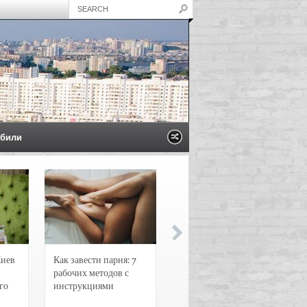
били
Киев
Как завести парня: 7
Новости и
рабочих методов с
чрезвычайные
го
инструкциями
происшествия в
Воронеже