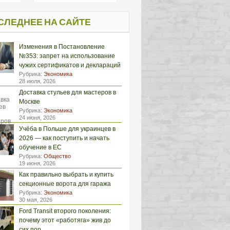
СЛЕДНЕЕ НА САЙТЕ
Изменения в Постановление
№353: запрет на использование
чужих сертификатов и деклараций
Рубрика:
Экономика
28 июля, 2026
Доставка стульев для мастеров в
Москве
Рубрика:
Экономика
24 июня, 2026
Учёба в Польше для украинцев в
2026 — как поступить и начать
обучение в ЕС
Рубрика:
Общество
19 июня, 2026
Как правильно выбрать и купить
секционные ворота для гаража
Рубрика:
Экономика
30 мая, 2026
Ford Transit второго поколения:
почему этот «работяга» жив до
сих пор