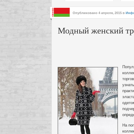
подх
инте
Опубликовано
4 апреля, 2015
в
Инф
Модный женский тр
Попул
колле
торгов
узнат
практ
эласт
одето
подче
опред
На поп
колле