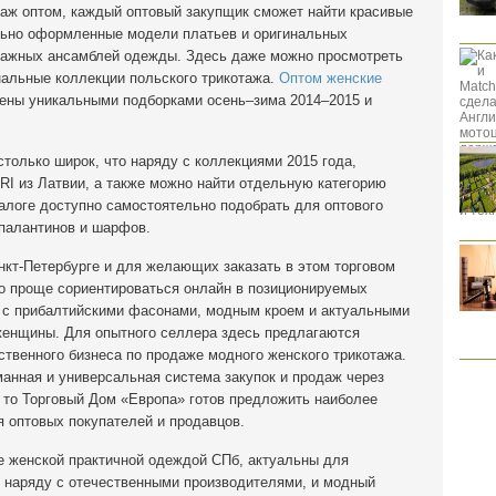
таж оптом, каждый оптовый закупщик сможет найти красивые
льно оформленные модели платьев и оригинальных
тажных ансамблей одежды. Здесь даже можно просмотреть
нальные коллекции польского трикотажа.
Оптом женские
лены уникальными подборками осень–зима 2014–2015 и
олько широк, что наряду с коллекциями 2015 года,
RI из Латвии, а также можно найти отдельную категорию
алоге доступно самостоятельно подобрать для оптового
 палантинов и шарфов.
кт-Петербурге и для желающих заказать в этом торговом
о проще сориентироваться онлайн в позиционируемых
я с прибалтийскими фасонами, модным кроем и актуальными
женщины. Для опытного селлера здесь предлагаются
твенного бизнеса по продаже модного женского трикотажа.
анная и универсальная система закупок и продаж через
 то Торговый Дом «Европа» готов предложить наиболее
 оптовых покупателей и продавцов.
 женской практичной одеждой СПб, актуальны для
, наряду с отечественными производителями, и модный