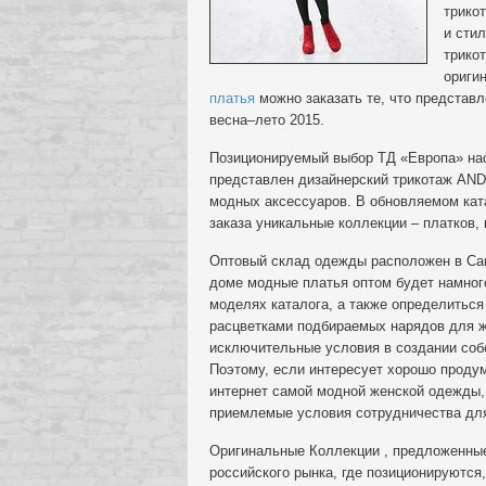
трико
и сти
трико
ориги
платья
можно заказать те, что представ
весна–лето 2015.
Позиционируемый выбор ТД «Европа» наст
представлен дизайнерский трикотаж AND
модных аксессуаров. В обновляемом кат
заказа уникальные коллекции – платков,
Оптовый склад одежды расположен в Сан
доме модные платья оптом будет намног
моделях каталога, а также определитьс
расцветками подбираемых нарядов для 
исключительные условия в создании собс
Поэтому, если интересует хорошо продум
интернет самой модной женской одежды,
приемлемые условия сотрудничества для
Оригинальные Коллекции , предложенные
российского рынка, где позиционируются