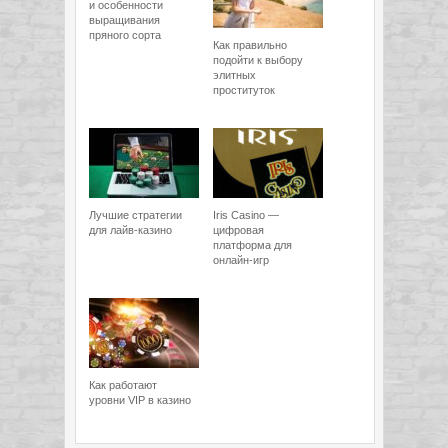
и особенности
выращивания
пряного сорта
Как правильно
подойти к выбору
элитных
проституток
Лучшие стратегии
Iris Casino —
для лайв-казино
цифровая
платформа для
онлайн-игр
Как работают
уровни VIP в казино