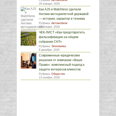
Рубрика:
Автомобили
29 января, 2026
Как AJS и Matchless сделали
Англию мотоциклетной державой
— история, характер и техника
Рубрика:
Автомобили
29 января, 2026
ЧЕК-ЛИСТ «Как предотвратить
фальсификации на общем
собрании СНТ»
Рубрика:
Экономика
8 декабря, 2025
Современные юридические
решения от компании «Ваше
Право»: комплексный подход к
защите интересов клиентов
Рубрика:
Общество
13 ноября, 2025