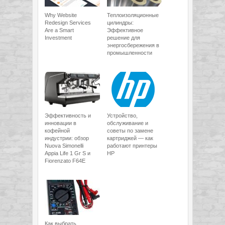
Why Website
Теплоизоляционные
Redesign Services
цилиндры:
Are a Smart
Эффективное
Investment
решение для
энергосбережения в
промышленности
Эффективность и
Устройство,
инновации в
обслуживание и
кофейной
советы по замене
индустрии: обзор
картриджей — как
Nuova Simonelli
работают принтеры
Appia Life 1 Gr S и
HP
Fiorenzato F64E
Как выбрать