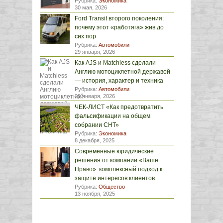
Рубрика:
Экономика
30 мая, 2026
Ford Transit второго поколения:
почему этот «работяга» жив до
сих пор
Рубрика:
Автомобили
29 января, 2026
Как AJS и Matchless сделали
Англию мотоциклетной державой
— история, характер и техника
Рубрика:
Автомобили
29 января, 2026
ЧЕК-ЛИСТ «Как предотвратить
фальсификации на общем
собрании СНТ»
Рубрика:
Экономика
8 декабря, 2025
Современные юридические
решения от компании «Ваше
Право»: комплексный подход к
защите интересов клиентов
Рубрика:
Общество
13 ноября, 2025