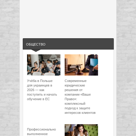
ОБЩЕСТВО
Учёба в Польше
Современные
для украинцев в
юридические
2026 — как
решения от
поступить и начать
компании «Ваше
обучение в ЕС
Право»:
комплексный
подход к защите
интересов клиентов
Профессионально
выполненное