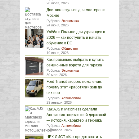
28 июля, 2026
Доставка стульев для мастеров в
Москве
Рубрика:
Экономика
24 июня, 2026
Учёба в Польше для украинцев в
2026 — как поступить и начать
обучение в ЕС
Рубрика:
Общество
19 июня, 2026
Как правильно выбрать и купить
секционные ворота для гаража
Рубрика:
Экономика
30 мая, 2026
Ford Transit второго поколения:
почему этот «работяга» жив до
сих пор
Рубрика:
Автомобили
29 января, 2026
Как AJS и Matchless сделали
Англию мотоциклетной державой
— история, характер и техника
Рубрика:
Автомобили
29 января, 2026
ЧЕК-ЛИСТ «Как предотвратить