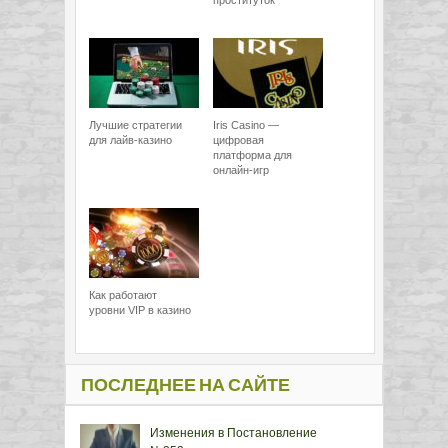
проституток
Лучшие стратегии
Iris Casino —
для лайв-казино
цифровая
платформа для
онлайн-игр
Как работают
уровни VIP в казино
ПОСЛЕДНЕЕ НА САЙТЕ
Изменения в Постановление