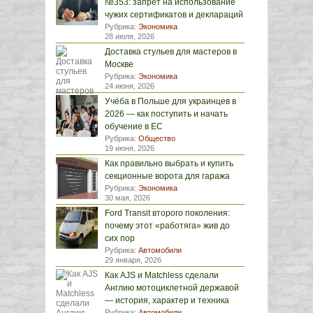
№353: запрет на использование
чужих сертификатов и деклараций
Рубрика:
Экономика
28 июля, 2026
Доставка стульев для мастеров в
Москве
Рубрика:
Экономика
24 июня, 2026
Учёба в Польше для украинцев в
2026 — как поступить и начать
обучение в ЕС
Рубрика:
Общество
19 июня, 2026
Как правильно выбрать и купить
секционные ворота для гаража
Рубрика:
Экономика
30 мая, 2026
Ford Transit второго поколения:
почему этот «работяга» жив до
сих пор
Рубрика:
Автомобили
29 января, 2026
Как AJS и Matchless сделали
Англию мотоциклетной державой
— история, характер и техника
Рубрика:
Автомобили