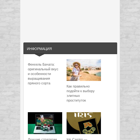
ИНФОРМАЦИЯ
Фенхель Бачата:
оригинальный вкус
и особенности
выращивания
пряного сорта
Как правильно
подойти к выбору
элитных
проституток
Лучшие стратегии
Iris Casino —