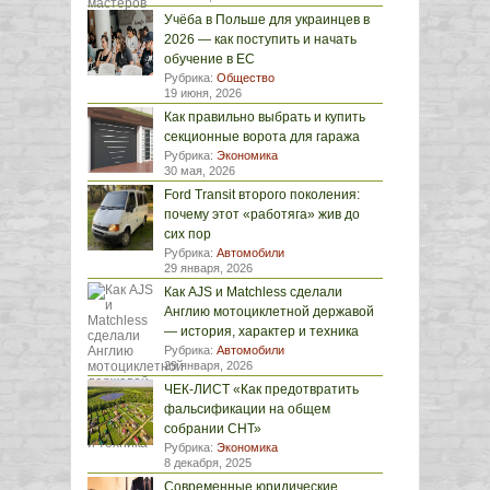
Учёба в Польше для украинцев в
2026 — как поступить и начать
обучение в ЕС
Рубрика:
Общество
19 июня, 2026
Как правильно выбрать и купить
секционные ворота для гаража
Рубрика:
Экономика
30 мая, 2026
Ford Transit второго поколения:
почему этот «работяга» жив до
сих пор
Рубрика:
Автомобили
29 января, 2026
Как AJS и Matchless сделали
Англию мотоциклетной державой
— история, характер и техника
Рубрика:
Автомобили
29 января, 2026
ЧЕК-ЛИСТ «Как предотвратить
фальсификации на общем
собрании СНТ»
Рубрика:
Экономика
8 декабря, 2025
Современные юридические