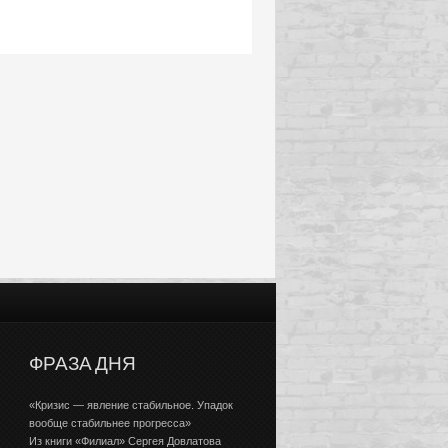
ФРАЗА ДНЯ
«Кризис — явление стабильное. Упадок
вообще стабильнее прогресса»
Из книги «Филиал» Сергея Довлатова