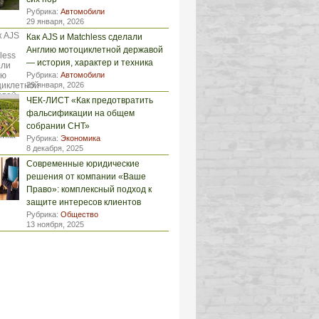
Рубрика:
Автомобили
29 января, 2026
Как AJS и Matchless сделали
Англию мотоциклетной державой
— история, характер и техника
Рубрика:
Автомобили
29 января, 2026
ЧЕК-ЛИСТ «Как предотвратить
фальсификации на общем
собрании СНТ»
Рубрика:
Экономика
8 декабря, 2025
Современные юридические
решения от компании «Ваше
Право»: комплексный подход к
защите интересов клиентов
Рубрика:
Общество
13 ноября, 2025