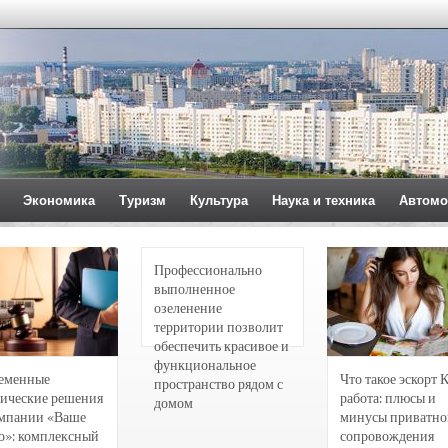
Экономика
Туризм
Культура
Наука и техника
Автомо
Профессионально
выполненное
озеленение
территории позволит
обеспечить красивое и
функциональное
еменные
Что такое эскорт 
пространство рядом с
ические решения
работа: плюсы и
домом
омпании «Ваше
минусы приватно
о»: комплексный
сопровождения