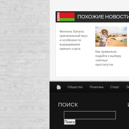
ПОХОЖИЕ НОВОСТ
Фенхель Бачата:
оригинальный вкус
и особенности
выращивания
пряного сорта
Как правильно
подойти к выбору
элитных
проституток
Общество
Политика
Спорт
Э
ПОИСК