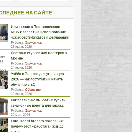
СЛЕДНЕЕ НА САЙТЕ
Изменения в Постановление
№353: запрет на использование
чужих сертификатов и деклараций
Рубрика:
Экономика
28 июля, 2026
Доставка стульев для мастеров в
Москве
Рубрика:
Экономика
24 июня, 2026
Учёба в Польше для украинцев в
2026 — как поступить и начать
обучение в ЕС
Рубрика:
Общество
19 июня, 2026
Как правильно выбрать и купить
секционные ворота для гаража
Рубрика:
Экономика
30 мая, 2026
Ford Transit второго поколения:
почему этот «работяга» жив до
сих пор