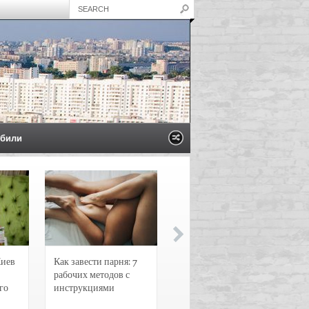
били
Киев
Как завести парня: 7
Новости и
рабочих методов с
чрезвычайные
го
инструкциями
происшествия в
Воронеже