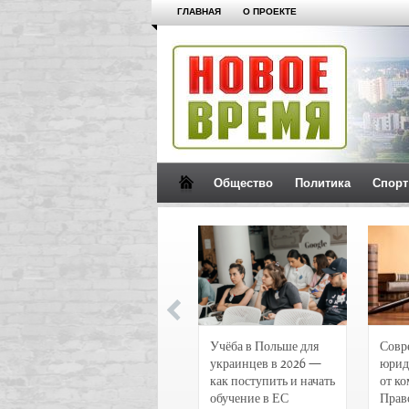
ГЛАВНАЯ
О ПРОЕКТЕ
Общество
Политика
Спорт
Новости и
Учёба в Польше для
Совр
чрезвычайные
украинцев в 2026 —
юрид
происшествия в
как поступить и начать
от к
Воронеже
обучение в ЕС
Прав