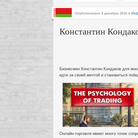
подх
инте
Опубликовано
2 декабря, 2015
в
Инф
Константин Кондако
Бизнесмен Константин Кондаков для мног
идти за своей мечтой и становиться поб
Онлайн-торговля имеет много точек соп