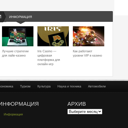
И
ИНФОРМАЦИЯ
Лучшие стратегии
Iris Casino —
Как работают
для лайв-казино
цифровая
уровни VIP в казино
платформа для
онлайн-игр
кономика
Туризм
Культура
Наука и техника
Автомобили
ИНФОРМАЦИЯ
АРХИВ
Информация