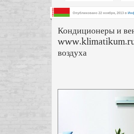
подх
инте
Опубликовано
22 ноября, 2013
в
Ин
Кондиционеры и ве
www.klimatikum.ru 
воздуха