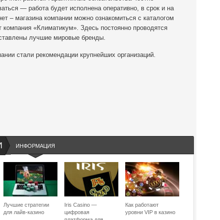
ться — работа будет исполнена оперативно, в срок и на
нет – магазина компании можно ознакомиться с каталогом
т компания «Климатикум». Здесь постоянно проводятся
дставлены лучшие мировые бренды.
пании стали рекомендации крупнейших организаций.
И
ИНФОРМАЦИЯ
Лучшие стратегии
Iris Casino —
Как работают
для лайв-казино
цифровая
уровни VIP в казино
платформа для