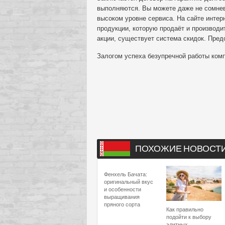
выполняются. Вы можете даже не сомнева
высоком уровне сервиса. На сайте интер
продукции, которую продаёт и производи
акции, существует система скидок. Пре
Залогом успеха безупречной работы ком
ПОХОЖИЕ НОВОСТ
Фенхель Бачата:
оригинальный вкус
и особенности
выращивания
пряного сорта
Как правильно
подойти к выбору
элитных