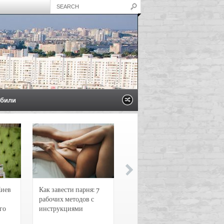
били
Киев
Как завести парня: 7
Новости и
рабочих методов с
чрезвычайные
го
инструкциями
происшествия в
Воронеже