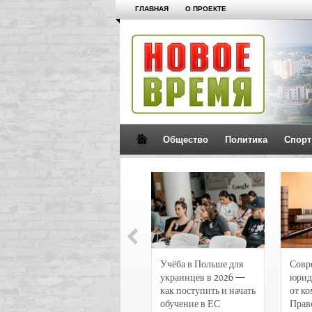
ГЛАВНАЯ
О ПРОЕКТЕ
Общество
Политика
Спорт
Новости и
Учёба в Польше для
Совр
чрезвычайные
украинцев в 2026 —
юрид
происшествия в
как поступить и начать
от к
Воронеже
обучение в ЕС
Прав