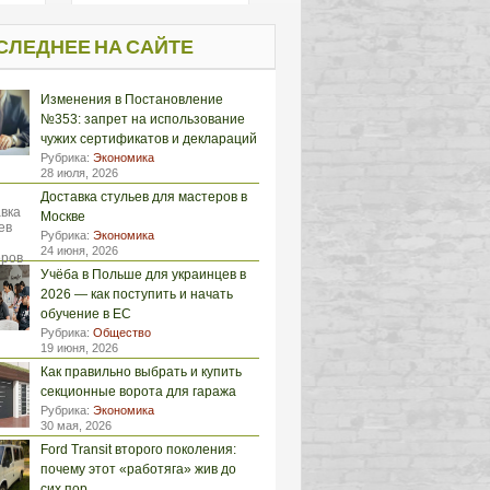
СЛЕДНЕЕ НА САЙТЕ
Изменения в Постановление
№353: запрет на использование
чужих сертификатов и деклараций
Рубрика:
Экономика
28 июля, 2026
Доставка стульев для мастеров в
Москве
Рубрика:
Экономика
24 июня, 2026
Учёба в Польше для украинцев в
2026 — как поступить и начать
обучение в ЕС
Рубрика:
Общество
19 июня, 2026
Как правильно выбрать и купить
секционные ворота для гаража
Рубрика:
Экономика
30 мая, 2026
Ford Transit второго поколения:
почему этот «работяга» жив до
сих пор