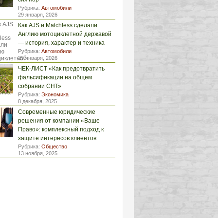
Рубрика:
Автомобили
29 января, 2026
Как AJS и Matchless сделали
Англию мотоциклетной державой
— история, характер и техника
Рубрика:
Автомобили
29 января, 2026
ЧЕК-ЛИСТ «Как предотвратить
фальсификации на общем
собрании СНТ»
Рубрика:
Экономика
8 декабря, 2025
Современные юридические
решения от компании «Ваше
Право»: комплексный подход к
защите интересов клиентов
Рубрика:
Общество
13 ноября, 2025