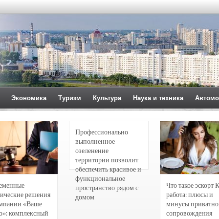
Экономика
Туризм
Культура
Наука и техника
Автомо
Профессионально
выполненное
озеленение
территории позволит
обеспечить красивое и
функциональное
еменные
Что такое эскорт 
пространство рядом с
ические решения
работа: плюсы и
домом
омпании «Ваше
минусы приватно
о»: комплексный
сопровождения