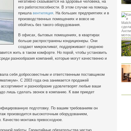
негативно сказывается на здоровье человека, на
его работоспособности. В этом случае на помощь
пришла
вентиляция
. На больших предприятиях и в
производственных помещениях и вовсе не
обойтись без такого оборудования.
В офисах, бытовых помещениях, в квартирах
больше распространены кондиционеры. Они
создают микроклимат, поддерживают среднюю
авится жить в таком комфорте. Но порой, чтобы установить
среди разнообразия компаний, которые могут качественно и
овала себя добросовестным и ответственным поставщиком
иматикум». С 2003 года она занимается продажей
 ассортимент и разнообразие удовлетворят любые ваши
надо лишь сделать звонок в компанию. К вам приедет
ифицированную подготовку. По вашим требованиям он
нтаж производится высокоточным оборудованием,
. Качество монтажа превосходное.
рочной работы. Гарантийные обязательства честно