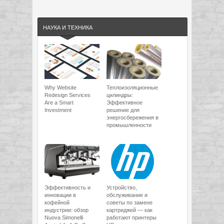
НАУКА И ТЕХНИКА
Why Website
Теплоизоляционные
Redesign Services
цилиндры:
Are a Smart
Эффективное
Investment
решение для
энергосбережения в
промышленности
Эффективность и
Устройство,
инновации в
обслуживание и
кофейной
советы по замене
индустрии: обзор
картриджей — как
Nuova Simonelli
работают принтеры