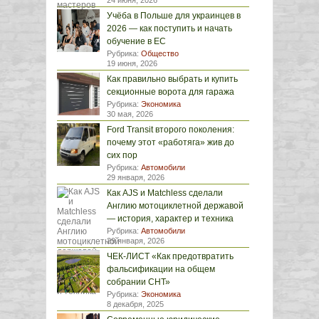
24 июня, 2026
Учёба в Польше для украинцев в
2026 — как поступить и начать
обучение в ЕС
Рубрика:
Общество
19 июня, 2026
Как правильно выбрать и купить
секционные ворота для гаража
Рубрика:
Экономика
30 мая, 2026
Ford Transit второго поколения:
почему этот «работяга» жив до
сих пор
Рубрика:
Автомобили
29 января, 2026
Как AJS и Matchless сделали
Англию мотоциклетной державой
— история, характер и техника
Рубрика:
Автомобили
29 января, 2026
ЧЕК-ЛИСТ «Как предотвратить
фальсификации на общем
собрании СНТ»
Рубрика:
Экономика
8 декабря, 2025