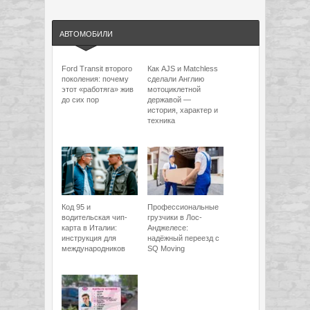
АВТОМОБИЛИ
Ford Transit второго
Как AJS и Matchless
поколения: почему
сделали Англию
этот «работяга» жив
мотоциклетной
до сих пор
державой —
история, характер и
техника
Код 95 и
Профессиональные
водительская чип-
грузчики в Лос-
карта в Италии:
Анджелесе:
инструкция для
надёжный переезд с
международников
SQ Moving