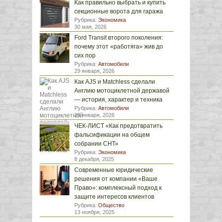
Как правильно выбрать и купить
секционные ворота для гаража
Рубрика:
Экономика
30 мая, 2026
Ford Transit второго поколения:
почему этот «работяга» жив до
сих пор
Рубрика:
Автомобили
29 января, 2026
Как AJS и Matchless сделали
Англию мотоциклетной державой
— история, характер и техника
Рубрика:
Автомобили
29 января, 2026
ЧЕК-ЛИСТ «Как предотвратить
фальсификации на общем
собрании СНТ»
Рубрика:
Экономика
8 декабря, 2025
Современные юридические
решения от компании «Ваше
Право»: комплексный подход к
защите интересов клиентов
Рубрика:
Общество
13 ноября, 2025