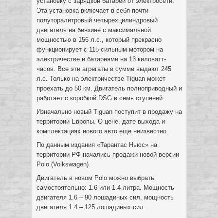
установку с зарядкой батарей от электросети.
Эта установка включает в себя почти
полуторалитровый четырехцилиндровый
двигатель на бензине с максимальной
мощностью в 156 л.с., который прекрасно
функционирует с 115-сильным мотором на
электричестве и батареями на 13 киловатт-
часов. Все эти агрегаты в сумме выдают 245
л.с. Только на электричестве Tiguan может
проехать до 50 км. Двигатель полноприводный и
работает с коробкой DSG в семь ступеней.
Изначально новый Tiguan поступит в продажу на
территории Европы. О цене, дате выхода и
комплектациях нового авто еще неизвестно.
По данным издания «Тарантас Ньюс» на
территории РФ начались продажи новой версии
Polo (Volkswagen).
Двигатель в новом Polo можно выбрать
самостоятельно: 1.6 или 1.4 литра. Мощность
двигателя 1.6 – 90 лошадиных сил, мощность
двигателя 1.4 – 125 лошадиных сил.