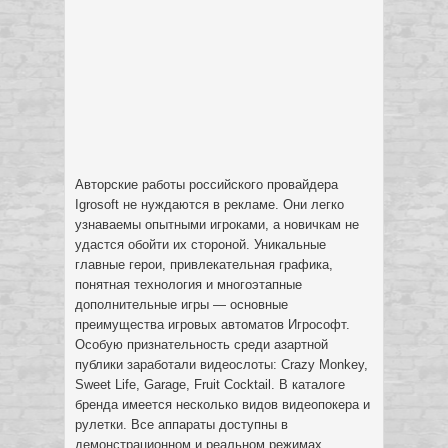
Авторские работы российского провайдера
Igrosoft не нуждаются в рекламе. Они легко
узнаваемы опытными игроками, а новичкам не
удастся обойти их стороной. Уникальные
главные герои, привлекательная графика,
понятная технология и многоэтапные
дополнительные игры — основные
преимущества игровых автоматов Игрософт.
Особую признательность среди азартной
публики заработали видеослоты: Crazy Monkey,
Sweet Life, Garage, Fruit Cocktail. В каталоге
бренда имеется несколько видов видеопокера и
рулетки. Все аппараты доступны в
демонстрационном и реальном режимах.