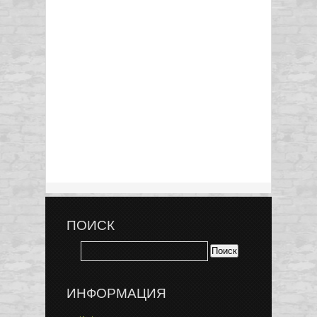
ПОИСК
ИНФОРМАЦИЯ