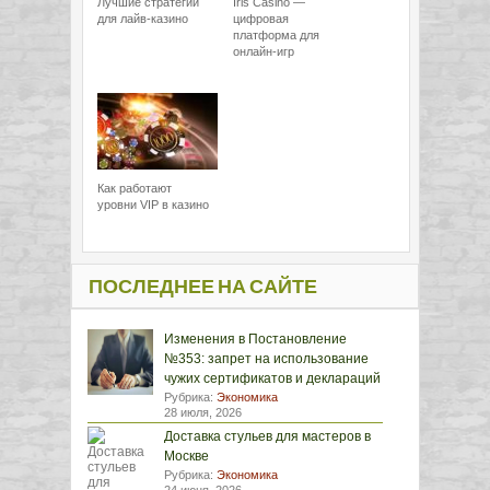
Лучшие стратегии
Iris Casino —
для лайв-казино
цифровая
платформа для
онлайн-игр
Как работают
уровни VIP в казино
ПОСЛЕДНЕЕ НА САЙТЕ
Изменения в Постановление
№353: запрет на использование
чужих сертификатов и деклараций
Рубрика:
Экономика
28 июля, 2026
Доставка стульев для мастеров в
Москве
Рубрика:
Экономика