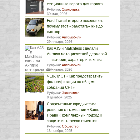
секционные ворота для гаража
Рубрика:
Экономика
30 мая, 2026
Ford Transit второго поколения:
почему этот «работяга» жив до
сих пор
Рубрика:
Автомобили
29 января, 2026
Как AJS и Matchless сделали
Англию мотоциклетной державой
— история, характер и техника
Рубрика:
Автомобили
29 января, 2026
ЧЕК-ЛИСТ «Как предотвратить
фальсификации на общем
собрании СНТ»
Рубрика:
Экономика
8 декабря, 2025
Современные юридические
решения от компании «Ваше
Право»: комплексный подход к
защите интересов клиентов
Рубрика:
Общество
13 ноября, 2025