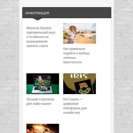
ИНФОРМАЦИЯ
Фенхель Бачата:
оригинальный вкус
и особенности
выращивания
пряного сорта
Как правильно
подойти к выбору
элитных
проституток
Лучшие стратегии
Iris Casino —
для лайв-казино
цифровая
платформа для
онлайн-игр