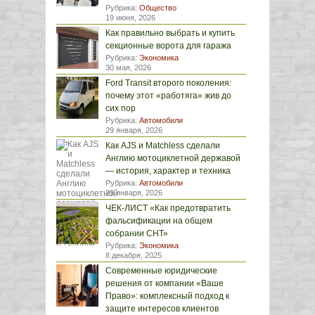
Рубрика:
Общество
19 июня, 2026
Как правильно выбрать и купить
секционные ворота для гаража
Рубрика:
Экономика
30 мая, 2026
Ford Transit второго поколения:
почему этот «работяга» жив до
сих пор
Рубрика:
Автомобили
29 января, 2026
Как AJS и Matchless сделали
Англию мотоциклетной державой
— история, характер и техника
Рубрика:
Автомобили
29 января, 2026
ЧЕК-ЛИСТ «Как предотвратить
фальсификации на общем
собрании СНТ»
Рубрика:
Экономика
8 декабря, 2025
Современные юридические
решения от компании «Ваше
Право»: комплексный подход к
защите интересов клиентов