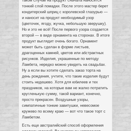
таком случае на продукт сначала наносится
тонкий слой помадки. После этого мастер берет
кондитерский шприц с королевской глазурью —
и наносит на продукт необходимый узор
(цветочек, ягоду, жучка, небольшую зверушку).
Но и это не всё! После первого узора создается
второй — в виде орнамента на сторонах. В итоге
продукт выглядит очень богато. Орнамент
может быть сделан в форме листьев,
драгоценных камней, цветов или абстрактных
рисунков. Изделия, украшенные по методу
Ламбета, нередко можно увидеть на свадьбах.
Ну а если вы хотите сделать заказ торта на
день рождения, учтите, что такие изделия будут
стоить недешево. Хотя для юбилеев и тех
праздников, на которые вам не жалко потратить
кругленькую сумму, такой вариант, конечно,
просто прекрасен. Воздушные узоры,
симпатичные тонкие завитушки, невесомое
кружево по всему краю — вот что такое торт с
Ламбетом.
Есть еще австралийский способ оформления