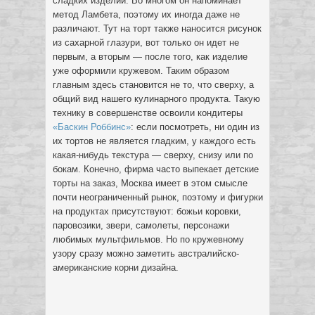
сладких изделий. Во многом он напоминает
метод Ламбета, поэтому их иногда даже не
различают. Тут на торт также наносится рисунок
из сахарной глазури, вот только он идет не
первым, а вторым — после того, как изделие
уже оформили кружевом. Таким образом
главным здесь становится не то, что сверху, а
общий вид нашего кулинарного продукта. Такую
технику в совершенстве освоили кондитеры
«Баскин Роббинс»
: если посмотреть, ни один из
их тортов не является гладким, у каждого есть
какая-нибудь текстура — сверху, снизу или по
бокам. Конечно, фирма часто выпекает детские
торты на заказ, Москва имеет в этом смысле
почти неограниченный рынок, поэтому и фигурки
на продуктах присутствуют: божьи коровки,
паровозики, звери, самолеты, персонажи
любимых мультфильмов. Но по кружевному
узору сразу можно заметить австралийско-
американские корни дизайна.