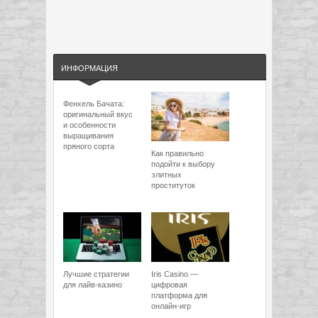
ИНФОРМАЦИЯ
Фенхель Бачата:
оригинальный вкус
и особенности
выращивания
пряного сорта
Как правильно
подойти к выбору
элитных
проституток
Лучшие стратегии
Iris Casino —
для лайв-казино
цифровая
платформа для
онлайн-игр