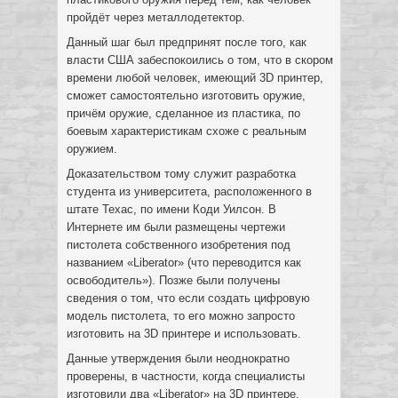
пройдёт через металлодетектор.
Данный шаг был предпринят после того, как
власти США забеспокоились о том, что в скором
времени любой человек, имеющий 3D принтер,
сможет самостоятельно изготовить оружие,
причём оружие, сделанное из пластика, по
боевым характеристикам схоже с реальным
оружием.
Доказательством тому служит разработка
студента из университета, расположенного в
штате Техас, по имени Коди Уилсон. В
Интернете им были размещены чертежи
пистолета собственного изобретения под
названием «Liberator» (что переводится как
освободитель»). Позже были получены
сведения о том, что если создать цифровую
модель пистолета, то его можно запросто
изготовить на 3D принтере и использовать.
Данные утверждения были неоднократно
проверены, в частности, когда специалисты
изготовили два «Liberator» на 3D принтере,