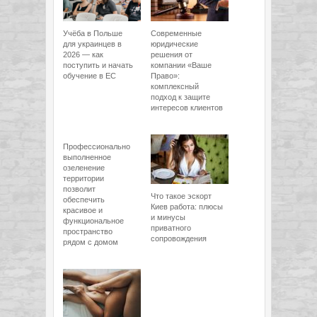
Учёба в Польше
Современные
для украинцев в
юридические
2026 — как
решения от
поступить и начать
компании «Ваше
обучение в ЕС
Право»:
комплексный
подход к защите
интересов клиентов
Профессионально
выполненное
озеленение
территории
позволит
Что такое эскорт
обеспечить
Киев работа: плюсы
красивое и
и минусы
функциональное
приватного
пространство
сопровождения
рядом с домом