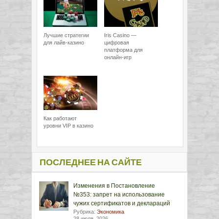
Лучшие стратегии
Iris Casino —
для лайв-казино
цифровая
платформа для
онлайн-игр
Как работают
уровни VIP в казино
ПОСЛЕДНЕЕ НА САЙТЕ
Изменения в Постановление
№353: запрет на использование
чужих сертификатов и деклараций
Рубрика:
Экономика
28 июля, 2026