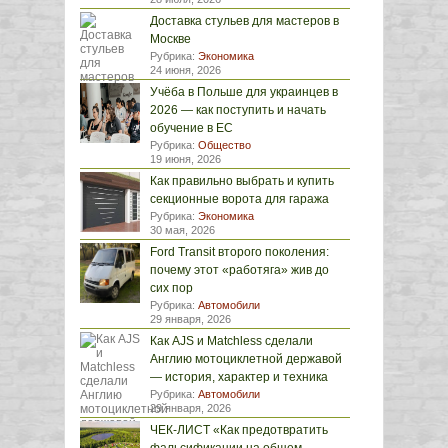
Доставка стульев для мастеров в
Москве
Рубрика:
Экономика
24 июня, 2026
Учёба в Польше для украинцев в
2026 — как поступить и начать
обучение в ЕС
Рубрика:
Общество
19 июня, 2026
Как правильно выбрать и купить
секционные ворота для гаража
Рубрика:
Экономика
30 мая, 2026
Ford Transit второго поколения:
почему этот «работяга» жив до
сих пор
Рубрика:
Автомобили
29 января, 2026
Как AJS и Matchless сделали
Англию мотоциклетной державой
— история, характер и техника
Рубрика:
Автомобили
29 января, 2026
ЧЕК-ЛИСТ «Как предотвратить