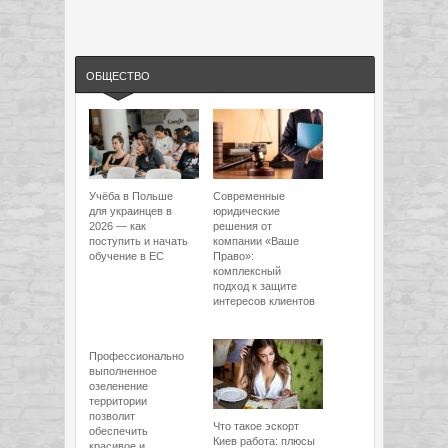
ОБЩЕСТВО
Учёба в Польше
Современные
для украинцев в
юридические
2026 — как
решения от
поступить и начать
компании «Ваше
обучение в ЕС
Право»:
комплексный
подход к защите
интересов клиентов
Профессионально
выполненное
озеленение
территории
позволит
Что такое эскорт
обеспечить
Киев работа: плюсы
красивое и