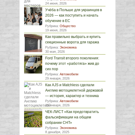
24 июня, 2026
Учёба в Польше для украинцев в
2026 — как поступить и начать
обучение в ЕС
Рубрика:
Общество
19 июня, 2026
Как правильно выбрать и купить
секционные ворота для гаража
Рубрика:
Экономика
30 мая, 2026
Ford Transit второго поколения:
почему этот «работяга» жив до
сих пор
Рубрика:
Автомобили
29 января, 2026
Как AJS и Matchless сделали
Англию мотоциклетной державой
— история, характер и техника
Рубрика:
Автомобили
29 января, 2026
ЧЕК-ЛИСТ «Как предотвратить
фальсификации на общем
собрании СНТ»
Рубрика:
Экономика
8 декабря, 2025