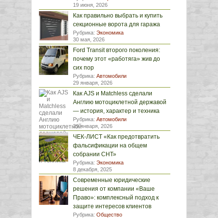
19 июня, 2026
Как правильно выбрать и купить
секционные ворота для гаража
Рубрика:
Экономика
30 мая, 2026
Ford Transit второго поколения:
почему этот «работяга» жив до
сих пор
Рубрика:
Автомобили
29 января, 2026
Как AJS и Matchless сделали
Англию мотоциклетной державой
— история, характер и техника
Рубрика:
Автомобили
29 января, 2026
ЧЕК-ЛИСТ «Как предотвратить
фальсификации на общем
собрании СНТ»
Рубрика:
Экономика
8 декабря, 2025
Современные юридические
решения от компании «Ваше
Право»: комплексный подход к
защите интересов клиентов
Рубрика:
Общество