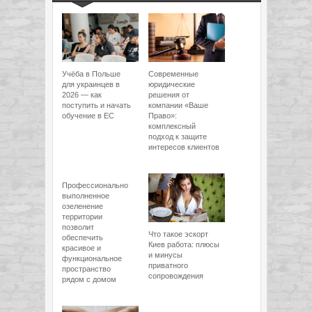
Учёба в Польше
Современные
для украинцев в
юридические
2026 — как
решения от
поступить и начать
компании «Ваше
обучение в ЕС
Право»:
комплексный
подход к защите
интересов клиентов
Профессионально
выполненное
озеленение
территории
позволит
Что такое эскорт
обеспечить
Киев работа: плюсы
красивое и
и минусы
функциональное
приватного
пространство
сопровождения
рядом с домом