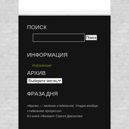
ПОИСК
ИНФОРМАЦИЯ
Информация
АРХИВ
ФРАЗА ДНЯ
«Кризис — явление стабильное. Упадок вообще
стабильнее прогресса»
Из книги «Филиал» Сергея Довлатова