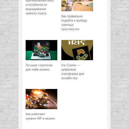
оригинальный вкус
и особенности
выращивания
пряного сорта
Как правильно
подойти к выбору
элитных
проституток
Лучшие стратегии
Iris Casino —
для лайв-казино
цифровая
платформа для
онлайн-игр
Как работают
уровни VIP в казино