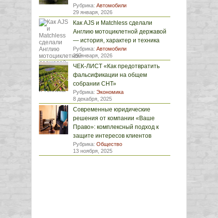
Рубрика:
Автомобили
29 января, 2026
Как AJS и Matchless сделали
Англию мотоциклетной державой
— история, характер и техника
Рубрика:
Автомобили
29 января, 2026
ЧЕК-ЛИСТ «Как предотвратить
фальсификации на общем
собрании СНТ»
Рубрика:
Экономика
8 декабря, 2025
Современные юридические
решения от компании «Ваше
Право»: комплексный подход к
защите интересов клиентов
Рубрика:
Общество
13 ноября, 2025