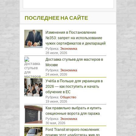
ПОСЛЕДНЕЕ НА САЙТЕ
Изменения в Постановление
№353: запрет на использование
чужих сертификатов и деклараций
Рубрика:
Экономика
28 июля, 2026
Доставка стульев для мастеров в
Москве
Рубрика:
Экономика
24 июня, 2026
Учёба в Польше для украинцев в
2026 — как поступить и начать
обучение в ЕС
Рубрика:
Общество
19 июня, 2026
Как правильно выбрать и купить
секционные ворота для гаража
Рубрика:
Экономика
30 мая, 2026
Ford Transit второго поколения:
почему этот «работяга» жив до