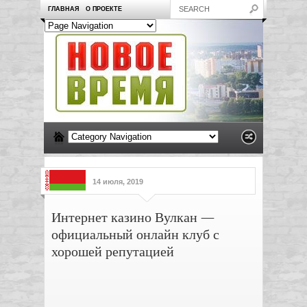
ГЛАВНАЯ
О ПРОЕКТЕ
14 июля, 2019
Интернет казино Вулкан —
официальный онлайн клуб с
хорошей репутацией