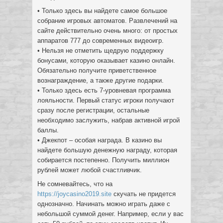
• Только здесь вы найдете самое большое
собрание игровых автоматов. Развлечений на
сайте действительно очень много: от простых
аппаратов 777 до современных видеоигр.
• Нельзя не отметить щедрую поддержку
бонусами, которую оказывает казино онлайн.
Обязательно получите приветственное
вознаграждение, а также другие подарки.
• Только здесь есть 7-уровневая программа
лояльности. Первый статус игроки получают
сразу после регистрации, остальные
необходимо заслужить, набрав активной игрой
баллы.
• Джекпот – особая награда. В казино вы
найдете большую денежную награду, которая
собирается постепенно. Получить миллион
рублей может любой счастливчик.
Не сомневайтесь, что на
https://joycasino2019.site
скучать не придется
однозначно. Начинать можно играть даже с
небольшой суммой денег. Например, если у вас