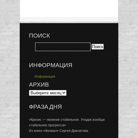
ПОИСК
ИНФОРМАЦИЯ
Информация
АРХИВ
ФРАЗА ДНЯ
«Кризис — явление стабильное. Упадок вообще
стабильнее прогресса»
Из книги «Филиал» Сергея Довлатова