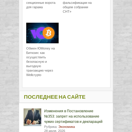
секционные ворота
фальсификации на
для гаража
общем собрании
СНТ»
Обмен ЮMoney на
Биткоин: как
осуществить
безопасную и
выгодную
транзакцию через
Wellcrypto
ПОСЛЕДНЕЕ НА САЙТЕ
Изменения в Постановление
№353: запрет на использование
чужих сертификатов и деклараций
Рубрика:
Экономика
28 июля, 2026