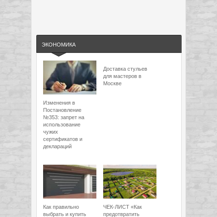
ЭКОНОМИКА
Доставка стульев
для мастеров в
Москве
Изменения в
Постановление
№353: запрет на
использование
чужих
сертификатов и
деклараций
Как правильно
ЧЕК-ЛИСТ «Как
выбрать и купить
предотвратить