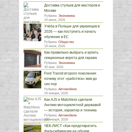
Доставка стульев для мастеров в
Москве
Рубрика:
Экономика
24 июня, 2026
Учёба в Польше для украинцев в
2026 — как поступить и начать
обучение в ЕС
Рубрика:
Общество
19 июня, 2026
Как правильно выбрать и купить
секционные ворота для гаража
Рубрика:
Экономика
30 мая, 2026
Ford Transit второго поколения:
почему этот «работяга» жив до
сих пор
Рубрика:
Автомобили
29 января, 2026
Как AJS и Matchless сделали
Англию мотоциклетной державой
— история, характер и техника
Рубрика:
Автомобили
29 января, 2026
ЧЕК-ЛИСТ «Как предотвратить
фальсификации на общем