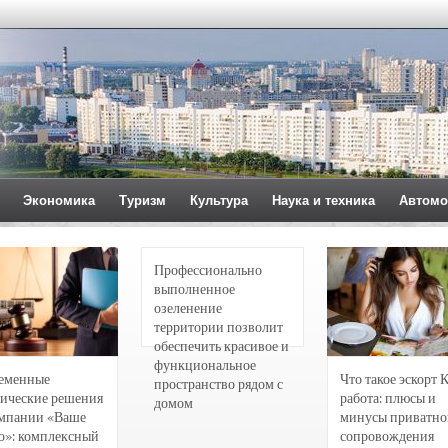
Экономика
Туризм
Культура
Наука и техника
Автомо
Профессионально
выполненное
озеленение
территории позволит
обеспечить красивое и
функциональное
еменные
Что такое эскорт 
пространство рядом с
ические решения
работа: плюсы и
домом
омпании «Ваше
минусы приватно
о»: комплексный
сопровождения