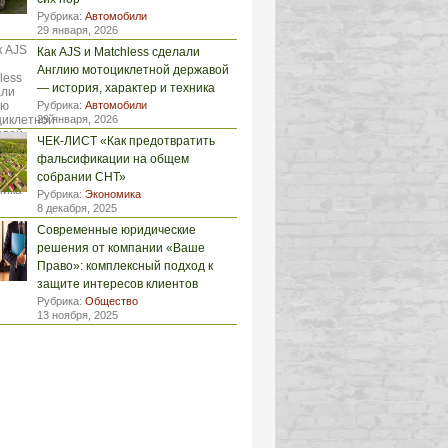
Рубрика:
Автомобили
29 января, 2026
Как AJS и Matchless сделали
Англию мотоциклетной державой
— история, характер и техника
Рубрика:
Автомобили
29 января, 2026
ЧЕК-ЛИСТ «Как предотвратить
фальсификации на общем
собрании СНТ»
Рубрика:
Экономика
8 декабря, 2025
Современные юридические
решения от компании «Ваше
Право»: комплексный подход к
защите интересов клиентов
Рубрика:
Общество
13 ноября, 2025