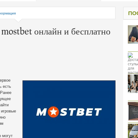
од к защите
ресов клиентов
ПО
ормация
 mostbet онлайн и бесплатно
первое
ь есть
 Ранее
одящее
найти
 игровые
ино
ым
о могут