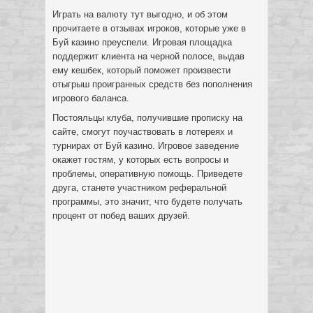
Играть на валюту тут выгодно, и об этом
прочитаете в отзывах игроков, которые уже в
Буй казино преуспели. Игровая площадка
поддержит клиента на черной полосе, выдав
ему кешбек, который поможет произвести
отыгрыш проигранных средств без пополнения
игрового баланса.
Постояльцы клуба, получившие прописку на
сайте, смогут поучаствовать в лотереях и
турнирах от Буй казино. Игровое заведение
окажет гостям, у которых есть вопросы и
проблемы, оперативную помощь. Приведете
друга, станете участником реферальной
программы, это значит, что будете получать
процент от побед ваших друзей.