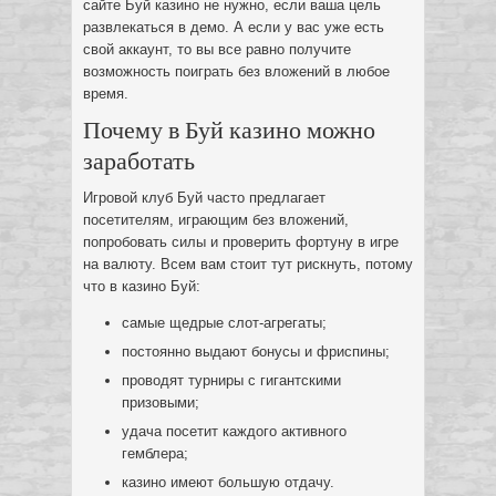
сайте Буй казино не нужно, если ваша цель
развлекаться в демо. А если у вас уже есть
свой аккаунт, то вы все равно получите
возможность поиграть без вложений в любое
время.
Почему в Буй казино можно
заработать
Игровой клуб Буй часто предлагает
посетителям, играющим без вложений,
попробовать силы и проверить фортуну в игре
на валюту. Всем вам стоит тут рискнуть, потому
что в казино Буй:
самые щедрые слот-агрегаты;
постоянно выдают бонусы и фриспины;
проводят турниры с гигантскими
призовыми;
удача посетит каждого активного
гемблера;
казино имеют большую отдачу.