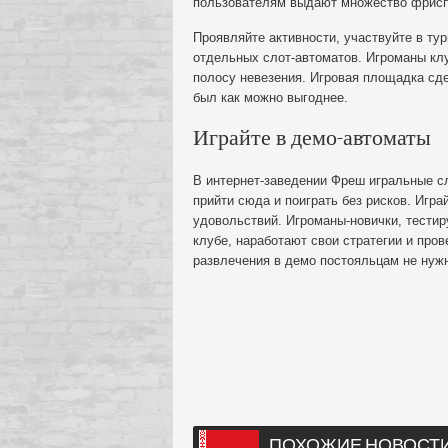
пользователям выдают множество фрисп
Проявляйте активности, участвуйте в ту
отдельных слот-автоматов. Игроманы клу
полосу невезения. Игровая площадка сде
был как можно выгоднее.
Играйте в демо-автоматы
В интернет-заведении Фреш игральные с
прийти сюда и поиграть без рисков. Игр
удовольствий. Игроманы-новички, тестир
клубе, наработают свои стратегии и пров
развлечения в демо постояльцам не нужн
ПОХОЖИЕ НОВОСТ