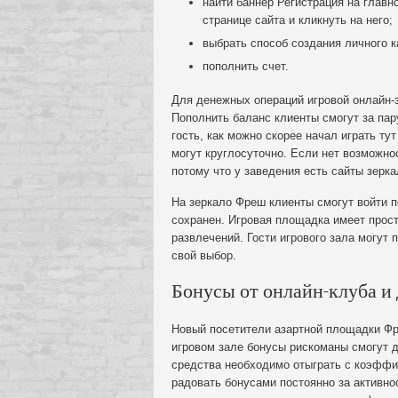
найти баннер Регистрация на главн
странице сайта и кликнуть на него;
выбрать способ создания личного к
пополнить счет.
Для денежных операций игровой онлайн-
Пополнить баланс клиенты смогут за пар
гость, как можно скорее начал играть ту
могут круглосуточно. Если нет возможнос
потому что у заведения есть сайты зерка
На зеркало Фреш клиенты смогут войти 
сохранен. Игровая площадка имеет прост
развлечений. Гости игрового зала могут 
свой выбор.
Бонусы от онлайн-клуба и
Новый посетители азартной площадки Фр
игровом зале бонусы рискоманы смогут 
средства необходимо отыграть с коэффи
радовать бонусами постоянно за активно