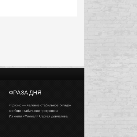
ФРАЗА ДНЯ
«Кризис — явление стабильное. Упадок
вообще стабильнее прогресса»
Из книги «Филиал» Сергея Довлатова