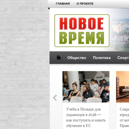
ГЛАВНАЯ
О ПРОЕКТЕ
Общество
Политика
Спорт
Новости и
Учёба в Польше для
Совр
чрезвычайные
украинцев в 2026 —
юрид
происшествия в
как поступить и начать
от к
Воронеже
обучение в ЕС
Прав