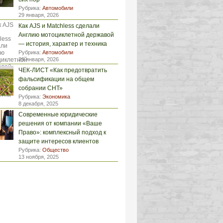
Рубрика:
Автомобили
29 января, 2026
Как AJS и Matchless сделали
Англию мотоциклетной державой
— история, характер и техника
Рубрика:
Автомобили
29 января, 2026
ЧЕК-ЛИСТ «Как предотвратить
фальсификации на общем
собрании СНТ»
Рубрика:
Экономика
8 декабря, 2025
Современные юридические
решения от компании «Ваше
Право»: комплексный подход к
защите интересов клиентов
Рубрика:
Общество
13 ноября, 2025