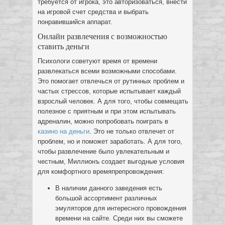
требуется от игрока, это авторизоваться, внести
на игровой счет средства и выбрать
понравившийся аппарат.
Онлайн развлечения с возможностью
ставить деньги
Психологи советуют время от времени
развлекаться всеми возможными способами.
Это помогает отвлечься от рутинных проблем и
частых стрессов, которые испытывает каждый
взрослый человек. А для того, чтобы совмещать
полезное с приятным и при этом испытывать
адреналин, можно попробовать поиграть в
казино на деньги
. Это не только отвлечет от
проблем, но и поможет заработать. А для того,
чтобы развлечение было увлекательным и
честным, Миллионъ создает выгодные условия
для комфортного времяпрепровождения:
В наличии данного заведения есть
большой ассортимент различных
эмуляторов для интересного провождения
времени на сайте. Среди них вы сможете