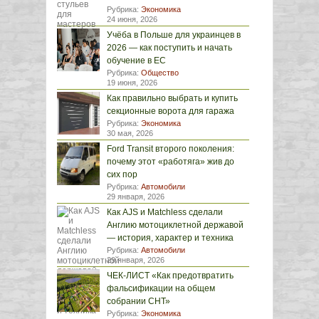
Рубрика:
Экономика
24 июня, 2026
Учёба в Польше для украинцев в
2026 — как поступить и начать
обучение в ЕС
Рубрика:
Общество
19 июня, 2026
Как правильно выбрать и купить
секционные ворота для гаража
Рубрика:
Экономика
30 мая, 2026
Ford Transit второго поколения:
почему этот «работяга» жив до
сих пор
Рубрика:
Автомобили
29 января, 2026
Как AJS и Matchless сделали
Англию мотоциклетной державой
— история, характер и техника
Рубрика:
Автомобили
29 января, 2026
ЧЕК-ЛИСТ «Как предотвратить
фальсификации на общем
собрании СНТ»
Рубрика:
Экономика