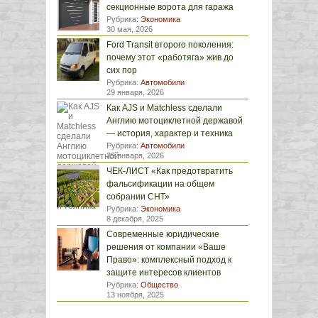
секционные ворота для гаража
Рубрика:
Экономика
30 мая, 2026
Ford Transit второго поколения:
почему этот «работяга» жив до
сих пор
Рубрика:
Автомобили
29 января, 2026
Как AJS и Matchless сделали
Англию мотоциклетной державой
— история, характер и техника
Рубрика:
Автомобили
29 января, 2026
ЧЕК-ЛИСТ «Как предотвратить
фальсификации на общем
собрании СНТ»
Рубрика:
Экономика
8 декабря, 2025
Современные юридические
решения от компании «Ваше
Право»: комплексный подход к
защите интересов клиентов
Рубрика:
Общество
13 ноября, 2025