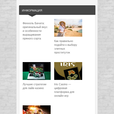
ИНФОРМАЦИЯ
Фенхель Бачата:
оригинальный вкус
и особенности
выращивания
пряного сорта
Как правильно
подойти к выбору
элитных
проституток
Лучшие стратегии
Iris Casino —
для лайв-казино
цифровая
платформа для
онлайн-игр