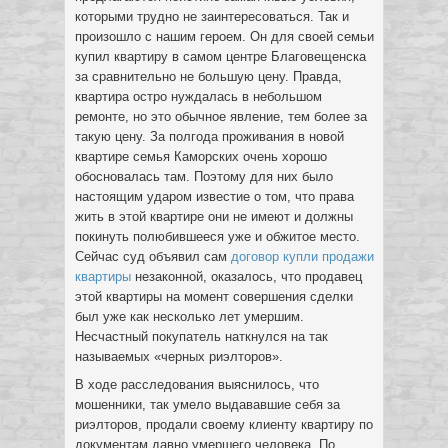
которыми трудно не заинтересоваться. Так и
произошло с нашим героем. Он для своей семьи
купил квартиру в самом центре Благовещенска
за сравнительно не большую цену. Правда,
квартира остро нуждалась в небольшом
ремонте, но это обычное явление, тем более за
такую цену. За полгода проживания в новой
квартире семья Каморских очень хорошо
обосновалась там. Поэтому для них было
настоящим ударом известие о том, что права
жить в этой квартире они не имеют и должны
покинуть полюбившееся уже и обжитое место.
Сейчас суд объявил сам
договор купли продажи
квартиры
незаконной, оказалось, что продавец
этой квартиры на момент совершения сделки
был уже как несколько лет умершим.
Несчастный покупатель наткнулся на так
называемых «черных риэлторов».
В ходе расследования выяснилось, что
мошенники, так умело выдававшие себя за
риэлторов, продали своему клиенту квартиру по
документам давно умершего человека. По