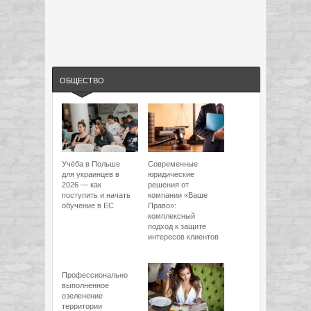
ОБЩЕСТВО
Учёба в Польше
Современные
для украинцев в
юридические
2026 — как
решения от
поступить и начать
компании «Ваше
обучение в ЕС
Право»:
комплексный
подход к защите
интересов клиентов
Профессионально
выполненное
озеленение
территории