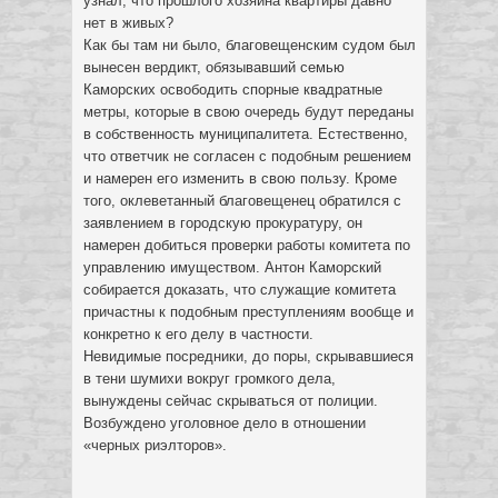
узнал, что прошлого хозяина квартиры давно
нет в живых?
Как бы там ни было, благовещенским судом был
вынесен вердикт, обязывавший семью
Каморских освободить спорные квадратные
метры, которые в свою очередь будут переданы
в собственность муниципалитета. Естественно,
что ответчик не согласен с подобным решением
и намерен его изменить в свою пользу. Кроме
того, оклеветанный благовещенец обратился с
заявлением в городскую прокуратуру, он
намерен добиться проверки работы комитета по
управлению имуществом. Антон Каморский
собирается доказать, что служащие комитета
причастны к подобным преступлениям вообще и
конкретно к его делу в частности.
Невидимые посредники, до поры, скрывавшиеся
в тени шумихи вокруг громкого дела,
вынуждены сейчас скрываться от полиции.
Возбуждено уголовное дело в отношении
«черных риэлторов».