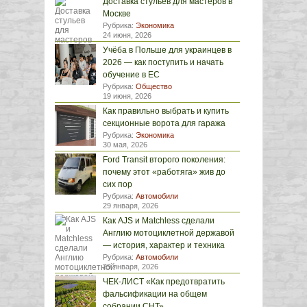
Доставка стульев для мастеров в
Москве
Рубрика:
Экономика
24 июня, 2026
Учёба в Польше для украинцев в
2026 — как поступить и начать
обучение в ЕС
Рубрика:
Общество
19 июня, 2026
Как правильно выбрать и купить
секционные ворота для гаража
Рубрика:
Экономика
30 мая, 2026
Ford Transit второго поколения:
почему этот «работяга» жив до
сих пор
Рубрика:
Автомобили
29 января, 2026
Как AJS и Matchless сделали
Англию мотоциклетной державой
— история, характер и техника
Рубрика:
Автомобили
29 января, 2026
ЧЕК-ЛИСТ «Как предотвратить
фальсификации на общем
собрании СНТ»