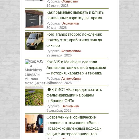
Рубрика:
Общество
19 июня, 2026
Как правильно выбрать и купить
секционные ворота для гаража
Рубрика:
Экономика
30 мая, 2026
Ford Transit второго поколения:
почему этот «работяга» жив до
сих пор
Рубрика:
Автомобили
29 января, 2026
Как AJS и Matchless сделали
Англию мотоциклетной державой
— история, характер и техника
Рубрика:
Автомобили
29 января, 2026
ЧЕК-ЛИСТ «Как предотвратить
фальсификации на общем
собрании СНТ»
Рубрика:
Экономика
8 декабря, 2025
Современные юридические
решения от компании «Ваше
Право»: комплексный подход к
защите интересов клиентов