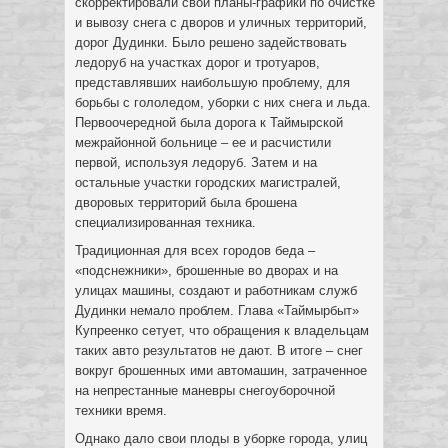
скорректировали свои планы-графики по очистке
и вывозу снега с дворов и уличных территорий,
дорог Дудинки. Было решено задействовать
ледоруб на участках дорог и тротуаров,
представлявших наибольшую проблему, для
борьбы с гололедом, уборки с них снега и льда.
Первоочередной была дорога к Таймырской
межрайонной больнице – ее и расчистили
первой, используя ледоруб. Затем и на
остальные участки городских магистралей,
дворовых территорий была брошена
специализированная техника.
Традиционная для всех городов беда –
«подснежники», брошенные во дворах и на
улицах машины, создают и работникам служб
Дудинки немало проблем. Глава «Таймырбыт»
Купреенко сетует, что обращения к владельцам
таких авто результатов не дают. В итоге – снег
вокруг брошенных ими автомашин, затраченное
на непрестанные маневры снегоуборочной
техники время.
Однако дало свои плоды в уборке города, улиц