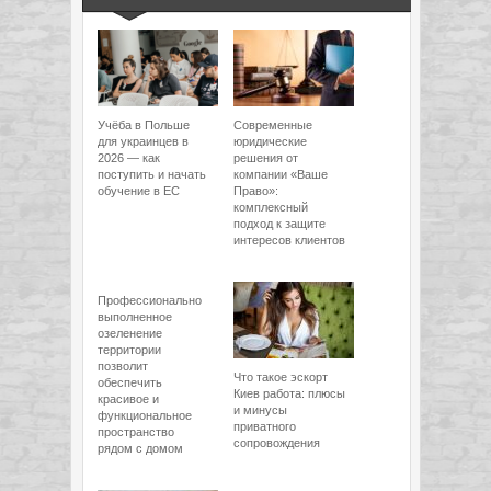
Учёба в Польше
Современные
для украинцев в
юридические
2026 — как
решения от
поступить и начать
компании «Ваше
обучение в ЕС
Право»:
комплексный
подход к защите
интересов клиентов
Профессионально
выполненное
озеленение
территории
позволит
Что такое эскорт
обеспечить
Киев работа: плюсы
красивое и
и минусы
функциональное
приватного
пространство
сопровождения
рядом с домом