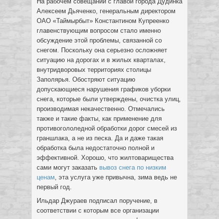
На рабочем совещании с главой города Дудинка
Алексеем Дьяченко, генеральным директором
ОАО «Таймырбыт» Константином Купреенко
главенствующим вопросом стало именно
обсуждение этой проблемы, связанной со
снегом. Поскольку она серьезно осложняет
ситуацию на дорогах и в жилых кварталах,
внутридворовых территориях столицы
Заполярья. Обостряют ситуацию
допускающиеся нарушения графиков уборки
снега, которые были утверждены, очистка улиц,
производимая некачественно. Отмечались
также и такие факты, как применение для
противогололедной обработки дорог смесей из
граншлака, а не из песка. Да и даже такая
обработка была недостаточно полной и
эффективной. Хорошо, что жилтоварищества
сами могут заказать
вывоз снега по низким
ценам
, эта услуга уже привычна, зима ведь не
первый год.
Ильдар Джураев подписал поручение, в
соответствии с которым все организации