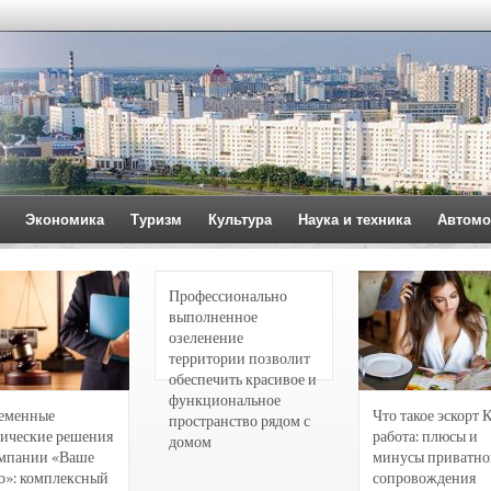
Экономика
Туризм
Культура
Наука и техника
Автомо
Профессионально
выполненное
озеленение
территории позволит
обеспечить красивое и
функциональное
еменные
Что такое эскорт 
пространство рядом с
ические решения
работа: плюсы и
домом
омпании «Ваше
минусы приватно
о»: комплексный
сопровождения