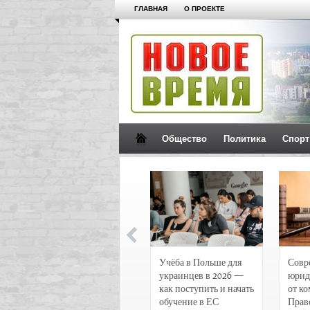
ГЛАВНАЯ
О ПРОЕКТЕ
Общество
Политика
Спорт
Новости и
Учёба в Польше для
Совр
чрезвычайные
украинцев в 2026 —
юрид
происшествия в
как поступить и начать
от к
Воронеже
обучение в ЕС
Прав