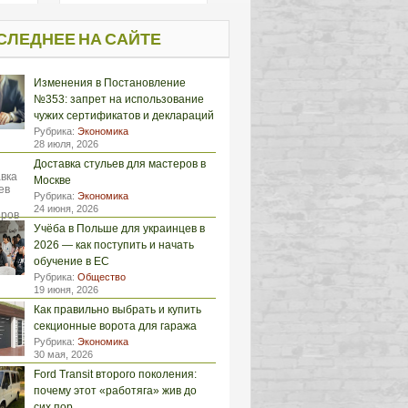
СЛЕДНЕЕ НА САЙТЕ
Изменения в Постановление
№353: запрет на использование
чужих сертификатов и деклараций
Рубрика:
Экономика
28 июля, 2026
Доставка стульев для мастеров в
Москве
Рубрика:
Экономика
24 июня, 2026
Учёба в Польше для украинцев в
2026 — как поступить и начать
обучение в ЕС
Рубрика:
Общество
19 июня, 2026
Как правильно выбрать и купить
секционные ворота для гаража
Рубрика:
Экономика
30 мая, 2026
Ford Transit второго поколения:
почему этот «работяга» жив до
сих пор