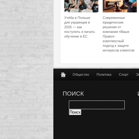
Учёба в Польше
Современные
для украинцев в
юридические
2026 — как
решения от
поступить и начать
компании «Ваше
обучение в ЕС
Право»:
комплексный
подход к защите
интересов клиентов
Общество
Политика
Спорт
Э
ПОИСК