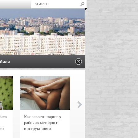
били
Киев
Как завести парня: 7
Новости и
рабочих методов с
чрезвычайные
го
инструкциями
происшествия в
Воронеже