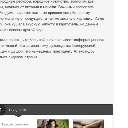
риродные ресурсы, народное хозяйство, экология, где
, начиная от питания и мебели. Важными вопросами
еобходимо научится жить, не принося ущерба своему
ую молочную продукцию, а так же местную картошку. Из ее
ах, она кушала вкусную капусту и картофель, но данные
меют совсем другой вкус.
 дала понять, что большой значение имеет информационная
гих людей. Затрагивая тему руководства Белоруссией,
рдцем и душой, что нынешнему президенту Александру
ться лидером страны.
И
ОБЩЕСТВО
Профессионально