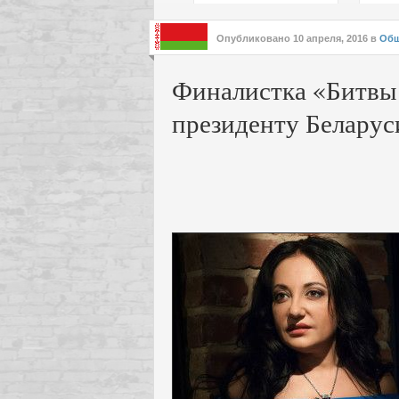
подх
инте
Опубликовано
10 апреля, 2016
в
Общ
Финалистка «Битвы 
президенту Беларус