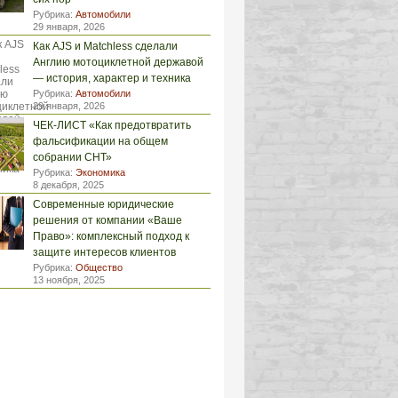
Рубрика:
Автомобили
29 января, 2026
Как AJS и Matchless сделали
Англию мотоциклетной державой
— история, характер и техника
Рубрика:
Автомобили
29 января, 2026
ЧЕК-ЛИСТ «Как предотвратить
фальсификации на общем
собрании СНТ»
Рубрика:
Экономика
8 декабря, 2025
Современные юридические
решения от компании «Ваше
Право»: комплексный подход к
защите интересов клиентов
Рубрика:
Общество
13 ноября, 2025