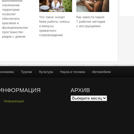
выполненное
озеленение
территории
позволит
Что такое эскорт
Как завести парня:
обеспечить
Киев работа: плюсы
7 рабочих методов
красивое и
и минусы
с инструкциями
функциональное
приватного
пространство
сопровождения
рядом с домом
кономика
Туризм
Культура
Наука и техника
Автомобили
ИНФОРМАЦИЯ
АРХИВ
Информация