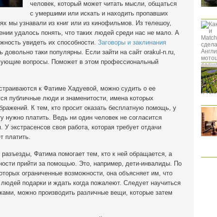
человек, который может читать мысли, общаться
с умершими или искать и находить пропавших
х мы узнавали из книг или из кинофильмов. Из телешоу,
ении удалось понять, что таких людей среди нас не мало. А
ожность увидеть их способности.
Заговоры и заклинания
 довольно таки популярны. Если зайти на сайт orakul-n.ru,
есующие вопросы. Поможет в этом профессиональный
страиваются к Фатиме Хадуевой, можно судить о ее
тся публичные люди и знаменитости, имена которых
бражений. К тем, кто просит оказать бесплатную помощь, у
у нужно платить. Ведь ни один человек не согласится
 У экстрасенсов своя работа, которая требует отдачи
т платить.
 разъезды, Фатима помогает тем, кто к ней обращается, а
ости прийти за помощью. Это, например, дети-инвалиды. По
оторых ограниченные возможности, она объясняет им, что
 людей подарки и ждать когда пожалеют. Следует научиться
уками, можно производить различные вещи, которые затем