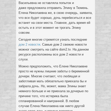
Васильевна не оставляла попыток и
даже предложила отправить Элину в Тюмень.
Елена Николаевна же, в свою очередь, заявила,
что все будет хорошо, дочь перебеситься и все
встанет на свои места. Главное, дать время ей
остыть и в этот момент не трогать Элину
совсем.
Сегодня многие стремятся узнать последние
дом 2 новости
. Самые дом 2 свежие новости
можног смотреть на сайте dom2.tv. На данном
ресурсе расположены все дом 2 новости и
слухи.
Можно предположить, что Елене Николаевне
просто не нужны лишние заботы о беременной
дочери. Многие считают, что любящая и
заботливая мать обязательно приехала бы и
забрала дочь. Но, может, мама Элины знает
немного больше и не приехала за дочерью по
причине того, что истерика была
спланированной и наигранной. В любом
случае Елена Николаевна как никто другой
знает свою дочь и вполне вероятно,