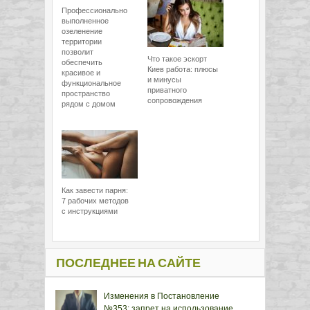
Профессионально
выполненное
озеленение
территории
позволит
Что такое эскорт
обеспечить
Киев работа: плюсы
красивое и
и минусы
функциональное
приватного
пространство
сопровождения
рядом с домом
Как завести парня:
7 рабочих методов
с инструкциями
ПОСЛЕДНЕЕ НА САЙТЕ
Изменения в Постановление
№353: запрет на использование