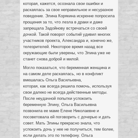
которая, кажется, осознала свои ошибки и
раскаялась за свое неправильное и несуразное
поведение. Элина Корякина искренне попросила
прощения за то, что лезла в драки и даже
запрещала Задойнову встречаться со своей
дочкой. Такой поворот событий удивил многих
участников проекта, Александра и, конечно же,
телезрителей. Некоторое время назад все
окружающие были уверены, что Элина уже не
станет снова доброй и милой.
Могло показаться, что беременная женщина и
на самом деле раскаялась, но в конфликт
вмешалась Ольга Васильевна,
которая, как всегда решила помочь, используя
свои далеко не всегда действенные методы.
После неудачной попытки успокоить
беременную Элину, Ольга Васильевна
позвонила ее маме Елене Николаевне и
посоветовала ей поговорить с дочерью и дать
совет. Мать Элины прекрасно знала, что
успокоить дочь у нее не получиться, тем более,
если делать это по телефону. Ольга