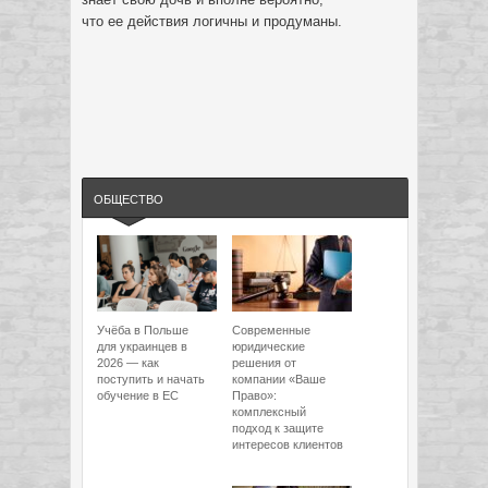
что ее действия логичны и продуманы.
ОБЩЕСТВО
Учёба в Польше
Современные
для украинцев в
юридические
2026 — как
решения от
поступить и начать
компании «Ваше
обучение в ЕС
Право»:
комплексный
подход к защите
интересов клиентов