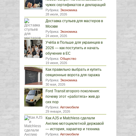
чужих сертификатов и деклараций
Рубрика:
Экономика
28 июля, 2026
Доставка стульев для мастеров в
Москве
Рубрика:
Экономика
24 июня, 2026
Учёба в Польше для украинцев в
2026 — как поступить и начать
обучение в ЕС
Рубрика:
Общество
19 июня, 2026
Как правильно выбрать и купить
секционные ворота для гаража
Рубрика:
Экономика
30 мая, 2026
Ford Transit второго поколения:
почему этот «работяга» жив до
сих пор
Рубрика:
Автомобили
29 января, 2026
Как AJS и Matchless сделали
Англию мотоциклетной державой
— история, характер и техника
Рубрика:
Автомобили