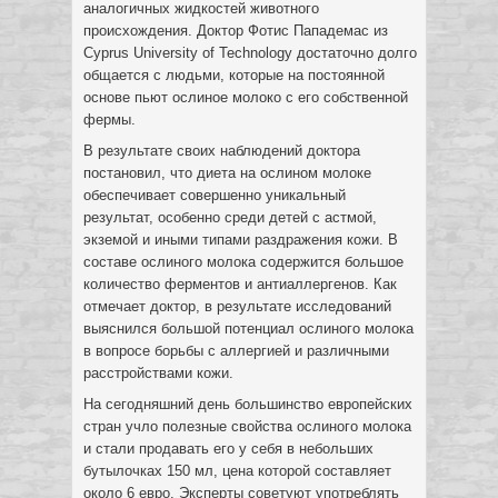
аналогичных жидкостей животного
происхождения. Доктор Фотис Пападемас из
Cyprus University of Technology достаточно долго
общается с людьми, которые на постоянной
основе пьют ослиное молоко с его собственной
фермы.
В результате своих наблюдений доктора
постановил, что диета на ослином молоке
обеспечивает совершенно уникальный
результат, особенно среди детей с астмой,
экземой и иными типами раздражения кожи. В
составе ослиного молока содержится большое
количество ферментов и антиаллергенов. Как
отмечает доктор, в результате исследований
выяснился большой потенциал ослиного молока
в вопросе борьбы с аллергией и различными
расстройствами кожи.
На сегодняшний день большинство европейских
стран учло полезные свойства ослиного молока
и стали продавать его у себя в небольших
бутылочках 150 мл, цена которой составляет
около 6 евро. Эксперты советуют употреблять