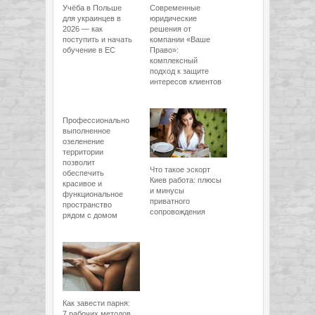
Учёба в Польше
Современные
для украинцев в
юридические
2026 — как
решения от
поступить и начать
компании «Ваше
обучение в ЕС
Право»:
комплексный
подход к защите
интересов клиентов
Профессионально
выполненное
озеленение
территории
позволит
Что такое эскорт
обеспечить
Киев работа: плюсы
красивое и
и минусы
функциональное
приватного
пространство
сопровождения
рядом с домом
Как завести парня:
7 рабочих методов