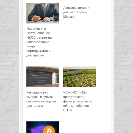
Доставка стульев
для мастеров в
Москве
Изменения в
Постановление
№353: запрет на
использование
чужих
сертификатов и
деклараций
Как правильно
ЧЕК-ЛИСТ «Как
выбрать и купить
предотвратить
секционные ворота
фальсификации на
для гаража
общем собрании
СНТ»