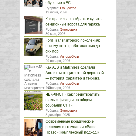
обучение в ЕС
Рубрика:
Общество
19 июня, 2026
Как правильно выбрать и купить
секционные ворота для гаража
Рубрика:
Экономика
30 мая, 2026
Ford Transit второго поколения:
почему этот «работяга» жив до
сих пор
Рубрика:
Автомобили
29 января, 2026
Как AJS и Matchless сделали
Англию мотоциклетной державой
— история, характер и техника
Рубрика:
Автомобили
29 января, 2026
ЧЕК-ЛИСТ «Как предотвратить
фальсификации на общем
собрании СНТ»
Рубрика:
Экономика
8 декабря, 2025
Современные юридические
решения от компании «Ваше
Право»: комплексный подход к