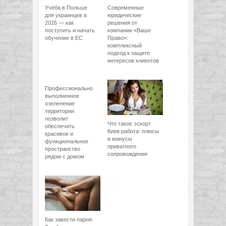
Учёба в Польше
Современные
для украинцев в
юридические
2026 — как
решения от
поступить и начать
компании «Ваше
обучение в ЕС
Право»:
комплексный
подход к защите
интересов клиентов
Профессионально
выполненное
озеленение
территории
позволит
Что такое эскорт
обеспечить
Киев работа: плюсы
красивое и
и минусы
функциональное
приватного
пространство
сопровождения
рядом с домом
Как завести парня: