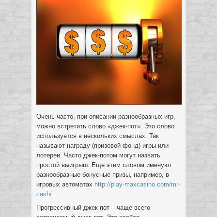
Очень часто, при описании разнообразных игр,
можно встретить слово «джек-пот». Это слово
используется в нескольких смыслах. Так
называют награду (призовой фонд)
игры или
лотереи. Часто джек-потом могут назвать
простой выигрыш. Еще этим словом именуют
разнообразные бонусные призы, например, в
игровых автоматах
http://play-maxcasino.com/mr-
cash/
.
Прогрессивный джек-пот – чаще всего