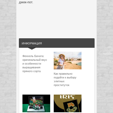
джек-пот.
ИНФОРМАЦИЯ
Фенхель Бачата:
оригинальный вкус
и особенности
выращивания
пряного сорта
Как правильно
подойти к выбору
элитных
проституток