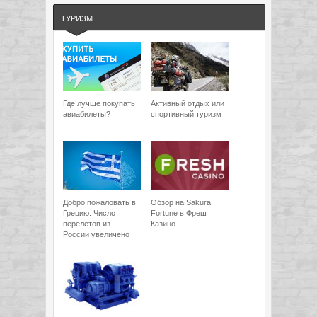
ТУРИЗМ
Где лучше покупать
Активный отдых или
авиабилеты?
спортивный туризм
Добро пожаловать в
Обзор на Sakura
Грецию. Число
Fortune в Фреш
перелетов из
Казино
России увеличено