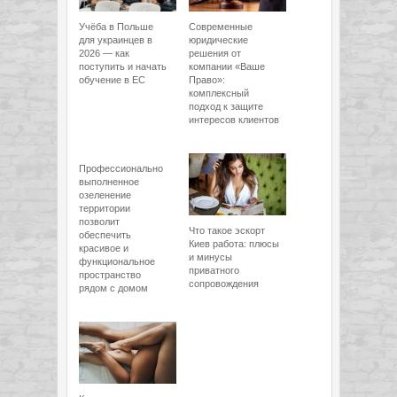
Учёба в Польше
Современные
для украинцев в
юридические
2026 — как
решения от
поступить и начать
компании «Ваше
обучение в ЕС
Право»:
комплексный
подход к защите
интересов клиентов
Профессионально
выполненное
озеленение
территории
позволит
Что такое эскорт
обеспечить
Киев работа: плюсы
красивое и
и минусы
функциональное
приватного
пространство
сопровождения
рядом с домом