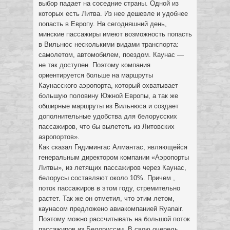
выбор падает на соседние страны. Одной из
которых есть Литва. Из нее дешевле и удобнее
попасть в Европу. На сегодняшний день,
минские пассажиры имеют возможность попасть
в Вильнюс несколькими видами транспорта:
самолетом, автомобилем, поездом. Каунас —
не так доступен. Поэтому компания
ориентируется больше на маршруты
Каунасского аэропорта, который охватывает
большую половину Южной Европы, а так же
обширные маршруты из Вильнюса и создает
дополнительные удобства для белорусских
пассажиров, что бы вылететь из Литовских
аэропортов».
Как сказал Гядимингас Алмантас, являющейся
генеральным директором компании «Аэропорты
Литвы», из летящих пассажиров через Каунас,
белорусы составляют около 10%. Причем ,
поток пассажиров в этом году, стремительно
растет. Так же он отметил, что этим летом,
каунасом предложено авиакомпанией Ryanair.
Поэтому можно рассчитывать на большой поток
пассажиров из Белоруссии. В свою очередь,