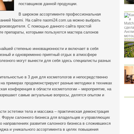
поставщиков данной продукции.
В широком ассортименте профессиональная
панией Naomi. На сайте naomi24.com.ua можно выбрать
роизводителя. С помощью данного сайта простой
 те препараты, которыми пользуются мастера салонов
айшей степенью инновационности и включает в себя
лезный и одновременно приятный отдых в атмосфере
олезного могут вынести для себя здесь специалисты разных
тельностью в 3 дня для косметологов и непосредственно
 на примерах продемонстрируют разные методики в техниках
кая конференция в области косметологии – мероприятие, на
азрешают самые актуальные вопросы, делятся опытом и
сти эстетики тела и массажа – практическая демонстрация
е. Форум салонного бизнеса для владельцев и управляющих
 о направлениях развития салонного бизнеса в сложившихся
иджа и уникального ассортимента в целях повышения