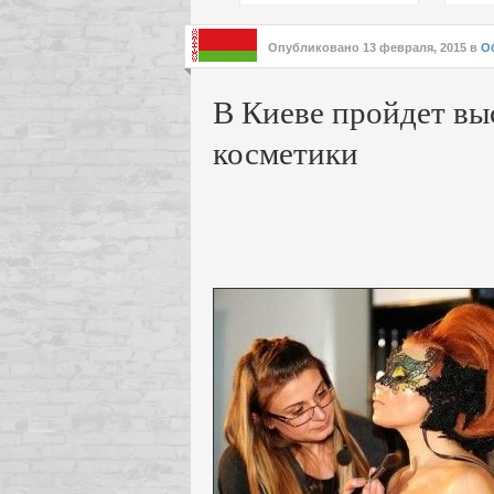
подх
инте
Опубликовано
13 февраля, 2015
в
О
В Киеве пройдет вы
косметики