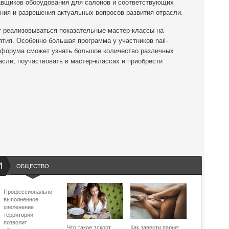
авщиков оборудования для салонов и соответствующих
ния и разрешения актуальных вопросов развития отрасли.
т реализовываться показательные мастер-классы на
ия. Особенно большая программа у участников nail-
-форума сможет узнать большое количество различных
сли, поучаствовать в мастер-классах и приобрести
И
ОБЩЕСТВО
Профессионально
выполненное
озеленение
территории
позволит
Что такое эскорт
Как завести парня: