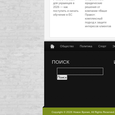
для украинцев в
юридические
2026 — как
решения от
поступить и начать
компании «Ваше
обучение в ЕС
Право»:
комплексный
подход к защите
интересов клиентов
Общество
Политика
Спорт
Э
ПОИСК
Copyright © 2026 Новое Время, All Rights Reserved.