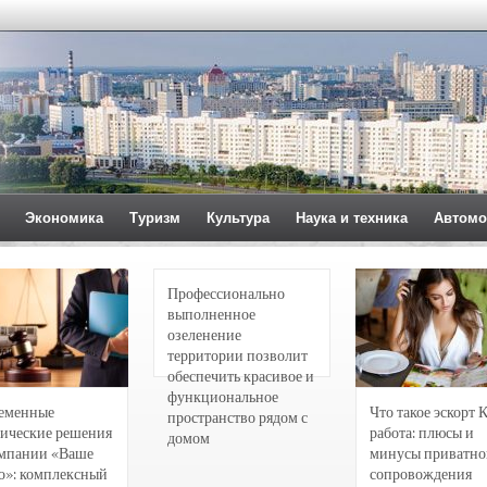
Экономика
Туризм
Культура
Наука и техника
Автомо
Профессионально
выполненное
озеленение
территории позволит
обеспечить красивое и
функциональное
еменные
Что такое эскорт 
пространство рядом с
ические решения
работа: плюсы и
домом
омпании «Ваше
минусы приватно
о»: комплексный
сопровождения