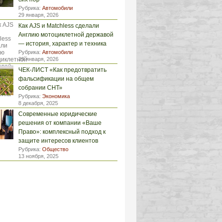
Рубрика:
Автомобили
29 января, 2026
Как AJS и Matchless сделали
Англию мотоциклетной державой
— история, характер и техника
Рубрика:
Автомобили
29 января, 2026
ЧЕК-ЛИСТ «Как предотвратить
фальсификации на общем
собрании СНТ»
Рубрика:
Экономика
8 декабря, 2025
Современные юридические
решения от компании «Ваше
Право»: комплексный подход к
защите интересов клиентов
Рубрика:
Общество
13 ноября, 2025