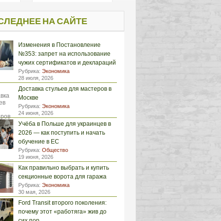
СЛЕДНЕЕ НА САЙТЕ
Изменения в Постановление
№353: запрет на использование
чужих сертификатов и деклараций
Рубрика:
Экономика
28 июля, 2026
Доставка стульев для мастеров в
Москве
Рубрика:
Экономика
24 июня, 2026
Учёба в Польше для украинцев в
2026 — как поступить и начать
обучение в ЕС
Рубрика:
Общество
19 июня, 2026
Как правильно выбрать и купить
секционные ворота для гаража
Рубрика:
Экономика
30 мая, 2026
Ford Transit второго поколения:
почему этот «работяга» жив до
сих пор