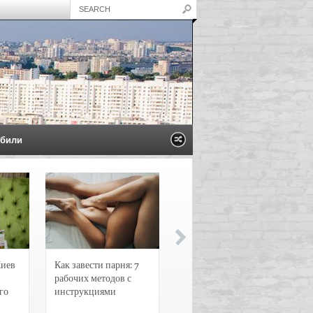
били
Киев
Как завести парня: 7
Новости и
рабочих методов с
чрезвычайные
го
инструкциями
происшествия в
Воронеже