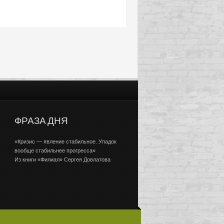
ФРАЗА ДНЯ
«Кризис — явление стабильное. Упадок
вообще стабильнее прогресса»
Из книги «Филиал» Сергея Довлатова