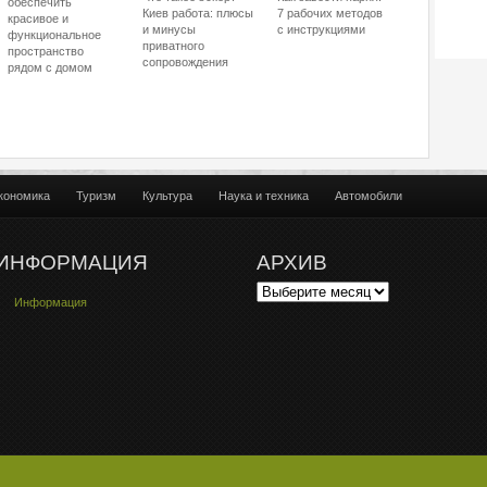
обеспечить
Киев работа: плюсы
7 рабочих методов
красивое и
и минусы
с инструкциями
функциональное
приватного
пространство
сопровождения
рядом с домом
кономика
Туризм
Культура
Наука и техника
Автомобили
ИНФОРМАЦИЯ
АРХИВ
Информация