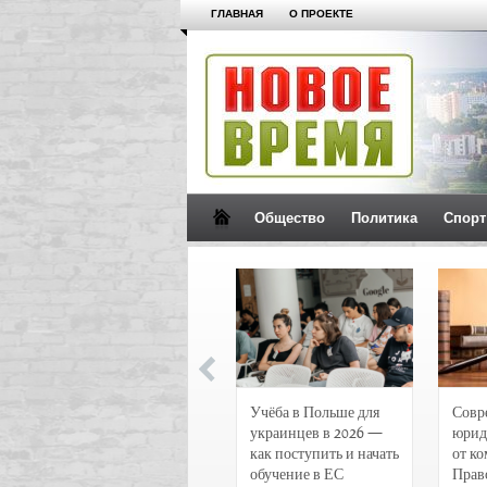
ГЛАВНАЯ
О ПРОЕКТЕ
Общество
Политика
Спорт
Новости и
Учёба в Польше для
Совр
чрезвычайные
украинцев в 2026 —
юрид
происшествия в
как поступить и начать
от к
Воронеже
обучение в ЕС
Прав