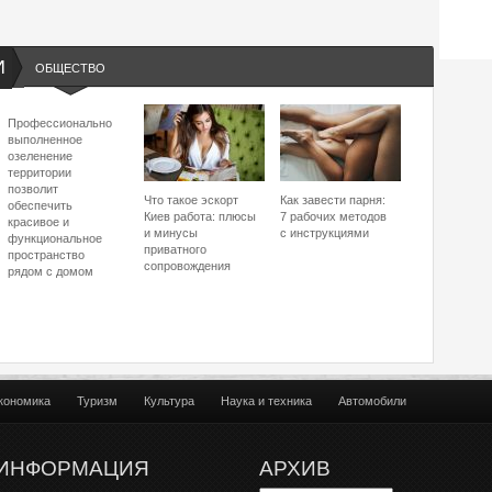
И
ОБЩЕСТВО
Профессионально
выполненное
озеленение
территории
позволит
Что такое эскорт
Как завести парня:
обеспечить
Киев работа: плюсы
7 рабочих методов
красивое и
и минусы
с инструкциями
функциональное
приватного
пространство
сопровождения
рядом с домом
кономика
Туризм
Культура
Наука и техника
Автомобили
ИНФОРМАЦИЯ
АРХИВ