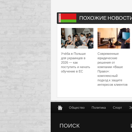
ПОХОЖИЕ НОВОСТ
Учёба в Польше
Современные
для украинцев в
юридические
2026 — как
решения от
поступить и начать
компании «Ваше
обучение в ЕС
Право»:
комплексный
подход к защите
интересов клиентов
Общество
Политика
Спорт
Э
ПОИСК