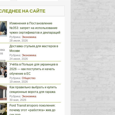
СЛЕДНЕЕ НА САЙТЕ
Изменения в Постановление
№353: запрет на использование
чужих сертификатов и деклараций
Рубрика:
Экономика
28 июля, 2026
Доставка стульев для мастеров в
Москве
Рубрика:
Экономика
24 июня, 2026
Учёба в Польше для украинцев в
2026 — как поступить и начать
обучение в ЕС
Рубрика:
Общество
19 июня, 2026
Как правильно выбрать и купить
секционные ворота для гаража
Рубрика:
Экономика
30 мая, 2026
Ford Transit второго поколения:
почему этот «работяга» жив до
сих пор