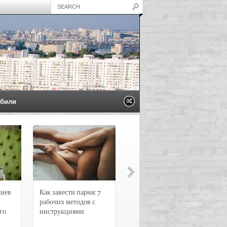
били
Киев
Как завести парня: 7
Новости и
рабочих методов с
чрезвычайные
го
инструкциями
происшествия в
Воронеже