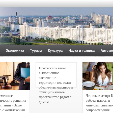
Экономика
Туризм
Культура
Наука и техника
Автомо
Профессионально
выполненное
озеленение
территории позволит
обеспечить красивое и
функциональное
еменные
Что такое эскорт 
пространство рядом с
ические решения
работа: плюсы и
домом
омпании «Ваше
минусы приватно
о»: комплексный
сопровождения