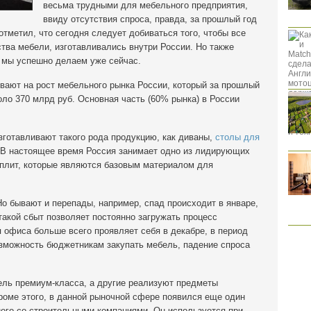
весьма трудными для мебельного предприятия,
ввиду отсутствия спроса, правда, за прошлый год
тметил, что сегодня следует добиваться того, чтобы все
тва мебели, изготавливались внутри России. Но также
о мы успешно делаем уже сейчас.
вают на рост мебельного рынка России, который за прошлый
оло 370 млрд руб. Основная часть (60% рынка) в России
зготавливают такого рода продукцию, как диваны,
столы для
 В настоящее время Россия занимает одно из лидирующих
 плит, которые являются базовым материалом для
Но бывают и перепады, например, спад происходит в январе,
такой сбыт позволяет постоянно загружать процесс
я офиса больше всего проявляет себя в декабре, в период
озможность бюджетникам закупать мебель, падение спроса
ль премиум-класса, а другие реализуют предметы
роме этого, в данной рыночной сфере появился еще один
ного со строительными компаниями. Он используется при