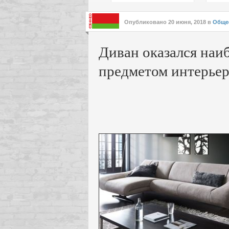
подх
инте
Опубликовано
20 июня, 2018
в
Обще
Диван оказался наи
предметом интерьер