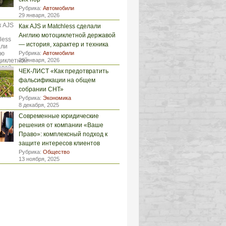
Рубрика:
Автомобили
29 января, 2026
Как AJS и Matchless сделали
Англию мотоциклетной державой
— история, характер и техника
Рубрика:
Автомобили
29 января, 2026
ЧЕК-ЛИСТ «Как предотвратить
фальсификации на общем
собрании СНТ»
Рубрика:
Экономика
8 декабря, 2025
Современные юридические
решения от компании «Ваше
Право»: комплексный подход к
защите интересов клиентов
Рубрика:
Общество
13 ноября, 2025