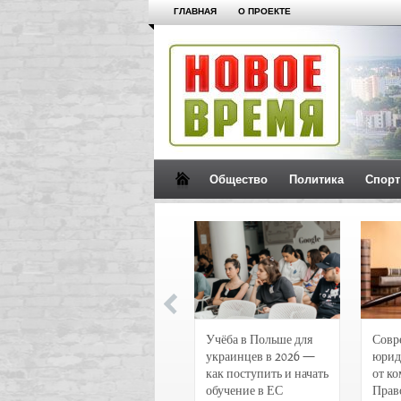
ГЛАВНАЯ
О ПРОЕКТЕ
Общество
Политика
Спорт
Новости и
Учёба в Польше для
Совр
чрезвычайные
украинцев в 2026 —
юрид
происшествия в
как поступить и начать
от к
Воронеже
обучение в ЕС
Прав