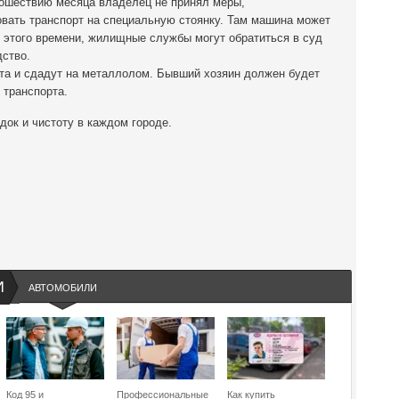
рошествию месяца владелец не принял меры,
овать транспорт на специальную стоянку. Там машина может
 этого времени, жилищные службы могут обратиться в суд
дство.
та и сдадут на металлолом. Бывший хозяин должен будет
 транспорта.
док и чистоту в каждом городе.
И
АВТОМОБИЛИ
Код 95 и
Профессиональные
Как купить