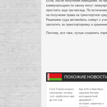
Если, после получения извещения, по п
коммунальщики по закону могут эвакуир
простоять еще три месяца. По истечению
на получение права на транспортное сре
Решением суда автомобиль снимут с уче
заплатить за транспортировку и хранение
Поэтому, все таки, лучше сохранять поря
ПОХОЖИЕ НОВОСТ
Ford Transit второго
Как AJS и Matchless
поколения: почему
сделали Англию
этот «работяга» жив
мотоциклетной
до сих пор
державой —
история, характер и