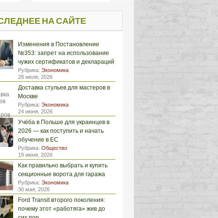
СЛЕДНЕЕ НА САЙТЕ
Изменения в Постановление
№353: запрет на использование
чужих сертификатов и деклараций
Рубрика:
Экономика
28 июля, 2026
Доставка стульев для мастеров в
Москве
Рубрика:
Экономика
24 июня, 2026
Учёба в Польше для украинцев в
2026 — как поступить и начать
обучение в ЕС
Рубрика:
Общество
19 июня, 2026
Как правильно выбрать и купить
секционные ворота для гаража
Рубрика:
Экономика
30 мая, 2026
Ford Transit второго поколения:
почему этот «работяга» жив до
сих пор