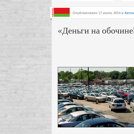
подх
инте
Опубликовано
17 июля, 2014
в
Авто
«Деньги на обочине