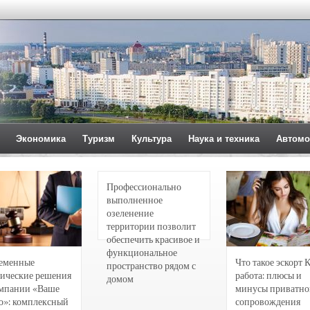
Экономика
Туризм
Культура
Наука и техника
Автомо
Профессионально
выполненное
озеленение
территории позволит
обеспечить красивое и
функциональное
еменные
Что такое эскорт 
пространство рядом с
ические решения
работа: плюсы и
домом
омпании «Ваше
минусы приватно
о»: комплексный
сопровождения