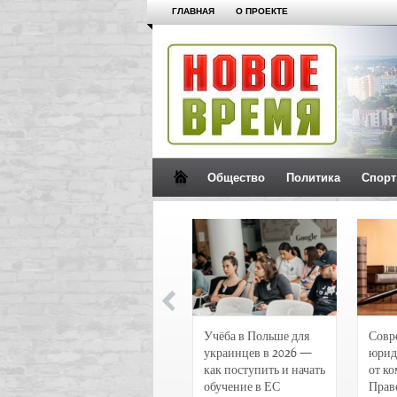
ГЛАВНАЯ
О ПРОЕКТЕ
Общество
Политика
Спорт
Новости и
Учёба в Польше для
Совр
чрезвычайные
украинцев в 2026 —
юрид
происшествия в
как поступить и начать
от к
Воронеже
обучение в ЕС
Прав