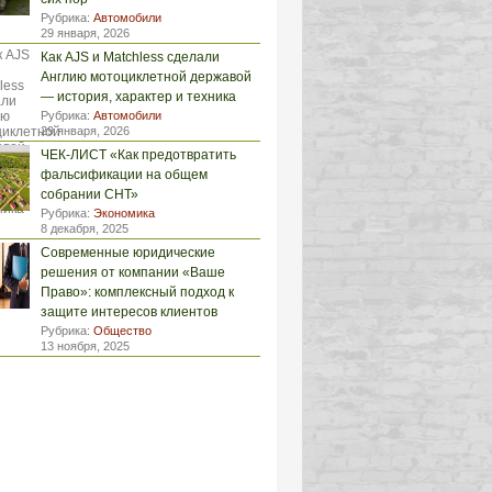
Рубрика:
Автомобили
29 января, 2026
Как AJS и Matchless сделали
Англию мотоциклетной державой
— история, характер и техника
Рубрика:
Автомобили
29 января, 2026
ЧЕК-ЛИСТ «Как предотвратить
фальсификации на общем
собрании СНТ»
Рубрика:
Экономика
8 декабря, 2025
Современные юридические
решения от компании «Ваше
Право»: комплексный подход к
защите интересов клиентов
Рубрика:
Общество
13 ноября, 2025