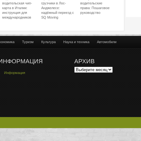
водительская чип-
грузчики в Лос-
водительские
карта в Италии:
Анджелесе:
права: Пошаговое
инструкция для
надёжный переезд с
руководство
международников
SQ Moving
кономика
Туризм
Культура
Наука и техника
Автомобили
ИНФОРМАЦИЯ
АРХИВ
Информация