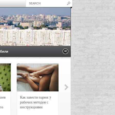
били
Киев
Как завести парня: 7
Новости и
рабочих методов с
чрезвычайные
го
инструкциями
происшествия в
Воронеже