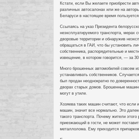
Кстати, если Вы желаете приобрести ав
различных автосалонах или же на авторы
Беларуси в настоящее время пользуется 
Ссылаясь на указ Президента белорусско
неэксплуатируемого транспорта, мерах с
дворовые территории и обнаружив неэкс
обращаться в ГАИ, что бы установить ли
собственника, распорядительные и мест
извещение, в котором говорится, — за 30
Много брошенных автомобилей совсем из 
устанавливать собственников. Случается
был продан неоднократно по довереннос
дворах старых домов. Брошенные машины
могут в утиле.
Хозяева таких машин считают, что если 
машин, значит все нормально. Это далек
такого транспорта. Почему жители этого
приезжающий в гости, не может поставит
металлолома. Ему приходится припарков