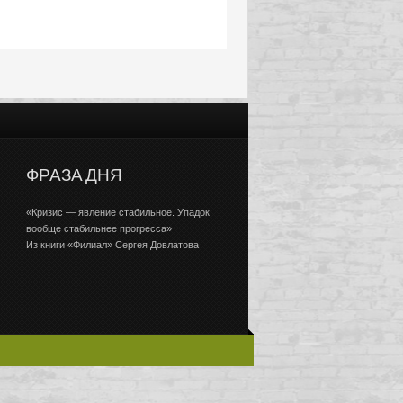
ФРАЗА ДНЯ
«Кризис — явление стабильное. Упадок
вообще стабильнее прогресса»
Из книги «Филиал» Сергея Довлатова