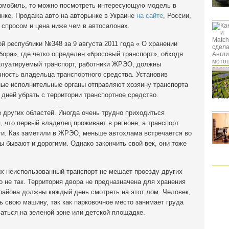
томобиль, то можно посмотреть интересующую модель в
нке. Продажа авто на авторынке в Украине
на сайте
, России,
спросом и цена ниже чем в автосалонах.
й республики №348 за 9 августа 2011 года « О хранении
бора», где четко определен «бросовый транспорт», обходя
плуатируемый транспорт, работники ЖРЭО, должны
чность владельца транспортного средства. Установив
ные исполнительные органы отправляют хозяину транспорта
 дней убрать с территории транспортное средство.
других областей. Иногда очень трудно приходиться
, что первый владелец проживает в регионе, а транспорт
ти. Как заметили в ЖРЭО, меньше автохлама встречается во
 бывают и дорогими. Однако закончить свой век, они тоже
их неиспользованный транспорт не мешает проезду других
о не так. Территория двора не предназначена для хранения
 района должны каждый день смотреть на этот лом. Человек,
ь свою машину, так как парковочное место занимает груда
аться на зеленой зоне или детской площадке.