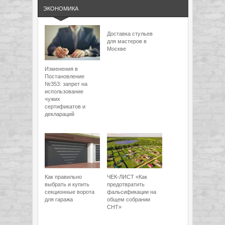
ЭКОНОМИКА
Доставка стульев
для мастеров в
Москве
Изменения в
Постановление
№353: запрет на
использование
чужих
сертификатов и
деклараций
Как правильно
ЧЕК-ЛИСТ «Как
выбрать и купить
предотвратить
секционные ворота
фальсификации на
для гаража
общем собрании
СНТ»