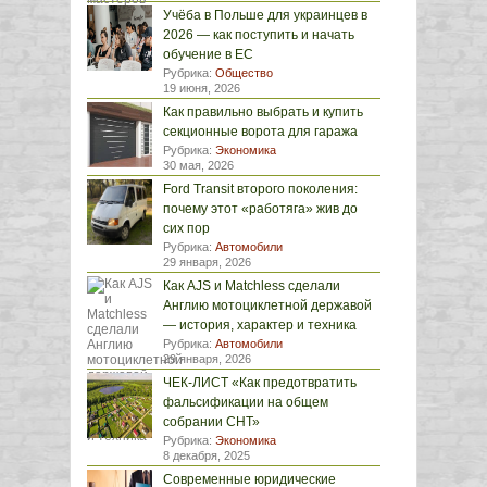
Учёба в Польше для украинцев в
2026 — как поступить и начать
обучение в ЕС
Рубрика:
Общество
19 июня, 2026
Как правильно выбрать и купить
секционные ворота для гаража
Рубрика:
Экономика
30 мая, 2026
Ford Transit второго поколения:
почему этот «работяга» жив до
сих пор
Рубрика:
Автомобили
29 января, 2026
Как AJS и Matchless сделали
Англию мотоциклетной державой
— история, характер и техника
Рубрика:
Автомобили
29 января, 2026
ЧЕК-ЛИСТ «Как предотвратить
фальсификации на общем
собрании СНТ»
Рубрика:
Экономика
8 декабря, 2025
Современные юридические