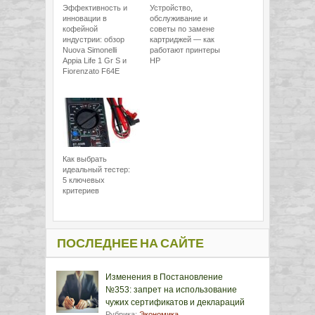
Эффективность и
Устройство,
инновации в
обслуживание и
кофейной
советы по замене
индустрии: обзор
картриджей — как
Nuova Simonelli
работают принтеры
Appia Life 1 Gr S и
HP
Fiorenzato F64E
Как выбрать
идеальный тестер:
5 ключевых
критериев
ПОСЛЕДНЕЕ НА САЙТЕ
Изменения в Постановление
№353: запрет на использование
чужих сертификатов и деклараций
Рубрика:
Экономика