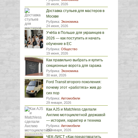
28 июля, 2026
Доставка стульев для мастеров в
Москве
Рубрика:
Экономика
24 июня, 2026
Учёба в Польше для украинцев в
2026 — как поступить и начать
обучение в ЕС
Рубрика:
Общество
19 июня, 2026
Как правильно выбрать и купить
секционные ворота для гаража
Рубрика:
Экономика
30 мая, 2026
Ford Transit второго поколения:
почему этот «работяга» жив до
сих пор
Рубрика:
Автомобили
29 января, 2026
Как AJS и Matchless сделали
Англию мотоциклетной державой
— история, характер и техника
Рубрика:
Автомобили
29 января, 2026
ЧЕК-ЛИСТ «Как предотвратить