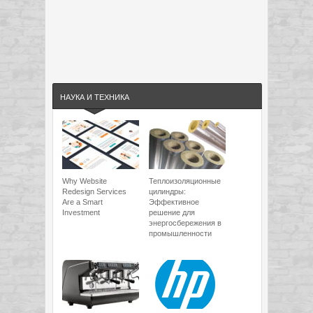
НАУКА И ТЕХНИКА
Why Website
Теплоизоляционные
Redesign Services
цилиндры:
Are a Smart
Эффективное
Investment
решение для
энергосбережения в
промышленности