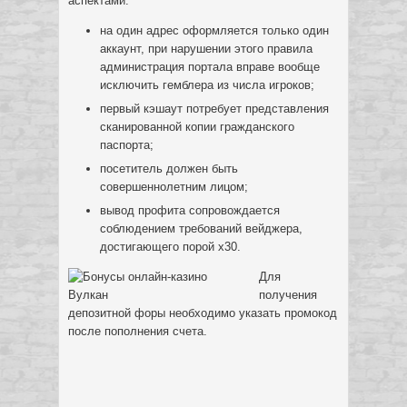
аспектами:
на один адрес оформляется только один
аккаунт, при нарушении этого правила
администрация портала вправе вообще
исключить гемблера из числа игроков;
первый кэшаут потребует представления
сканированной копии гражданского
паспорта;
посетитель должен быть
совершеннолетним лицом;
вывод профита сопровождается
соблюдением требований вейджера,
достигающего порой х30.
Для
получения
депозитной форы необходимо указать промокод
после пополнения счета.