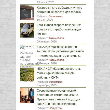
19 июня, 2026
Как правильно выбрать и купить
секционные ворота для гаража
Рубрика:
Экономика
30 мая, 2026
Ford Transit второго поколения:
почему этот «работяга» жив до
сих пор
Рубрика:
Автомобили
29 января, 2026
Как AJS и Matchless сделали
Англию мотоциклетной державой
— история, характер и техника
Рубрика:
Автомобили
29 января, 2026
ЧЕК-ЛИСТ «Как предотвратить
фальсификации на общем
собрании СНТ»
Рубрика:
Экономика
8 декабря, 2025
Современные юридические
решения от компании «Ваше
Право»: комплексный подход к
защите интересов клиентов
Рубрика:
Общество