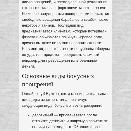
число вращений, и после успешной реализации
которого выданная фора засчитывается на счет.
Не менее популярными поощрениями считаются
свободные вращения барабанов и кэшбэк после
некоторых таймов. Последний вид
предназначается клиентам, которые потерпели
фиаско и собираются покинуть игровое поле,
причем им даже не нужно пополнять депозит.
Разумеется, просто вывести полученные бонусы
не удастся, придется преодолеть сложный
вейджер для превращения их в реальные
деньги.
Основные виды бонусных
поощрений
Онлайн-клуб Вулкан, как и многие виртуальные
площадки азартного типа, практикует
следующие виды бонусных вознаграждений:
депозитный — присваивается после
открытия депозита и напрямую зависит от
величины последнего. Обычная фора