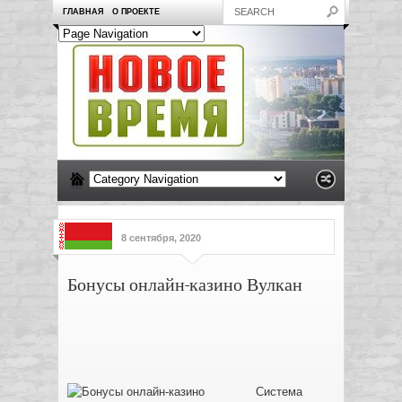
ГЛАВНАЯ
О ПРОЕКТЕ
8 сентября, 2020
Бонусы онлайн-казино Вулкан
Система