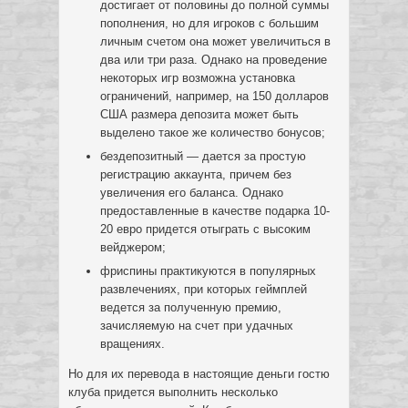
достигает от половины до полной суммы
пополнения, но для игроков с большим
личным счетом она может увеличиться в
два или три раза. Однако на проведение
некоторых игр возможна установка
ограничений, например, на 150 долларов
США размера депозита может быть
выделено такое же количество бонусов;
бездепозитный — дается за простую
регистрацию аккаунта, причем без
увеличения его баланса. Однако
предоставленные в качестве подарка 10-
20 евро придется отыграть с высоким
вейджером;
фриспины практикуются в популярных
развлечениях, при которых геймплей
ведется за полученную премию,
зачисляемую на счет при удачных
вращениях.
Но для их перевода в настоящие деньги гостю
клуба придется выполнить несколько