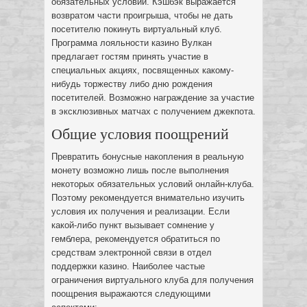
обязательных условий. Кэшбэк выражается
возвратом части проигрыша, чтобы не дать
посетителю покинуть виртуальный клуб.
Программа лояльности казино Вулкан
предлагает гостям принять участие в
специальных акциях, посвященных какому-
нибудь торжеству либо дню рождения
посетителей. Возможно награждение за участие
в эксклюзивных матчах с получением джекпота.
Общие условия поощрений
Превратить бонусные накопления в реальную
монету возможно лишь после выполнения
некоторых обязательных условий онлайн-клуба.
Поэтому рекомендуется внимательно изучить
условия их получения и реализации. Если
какой-либо пункт вызывает сомнение у
гемблера, рекомендуется обратиться по
средствам электронной связи в отдел
поддержки казино. Наиболее частые
ограничения виртуального клуба для получения
поощрения выражаются следующими