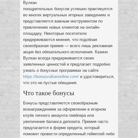
поощрительных бонусов успешно практикуется
во многих виртуальных игорных заведениях и
представляется важным инструментом по
привлечению новых клиентов на онлайн-
площадку.
Некоторые посетители
придерживаются мнения, что подобная
своеобразная премия — всего лишь рекламная
акция без обязательного исполнения. Казино
Вулкан всегда придерживается своих
заявленных ценностей и предлагает подробно
узнать о бонусных программах на сайте
https://bonusvulkanonline.com/
и удостовериться,
что это не пустые обещания.
Что такое бонусы
Бонусы представляются своеобразным
вознаграждением за оформление в игорном
клубе личного аккаунта гемблера или
увеличение баланса депозита. Премия часто
предлагается в форме кредита, который
поможет провести определенный геймплей либо