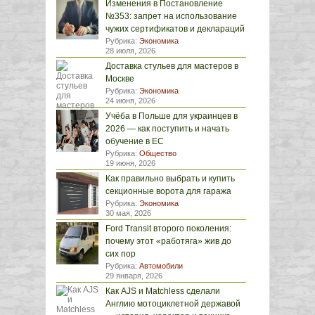
Изменения в Постановление
№353: запрет на использование
чужих сертификатов и деклараций
Рубрика:
Экономика
28 июля, 2026
Доставка стульев для мастеров в
Москве
Рубрика:
Экономика
24 июня, 2026
Учёба в Польше для украинцев в
2026 — как поступить и начать
обучение в ЕС
Рубрика:
Общество
19 июня, 2026
Как правильно выбрать и купить
секционные ворота для гаража
Рубрика:
Экономика
30 мая, 2026
Ford Transit второго поколения:
почему этот «работяга» жив до
сих пор
Рубрика:
Автомобили
29 января, 2026
Как AJS и Matchless сделали
Англию мотоциклетной державой