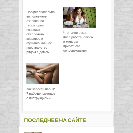
Профессионально
выполненное
озеленение
территории
позволит
Что такое эскорт
обеспечить
Киев работа: плюсы
красивое и
и минусы
функциональное
приватного
пространство
сопровождения
рядом с домом
Как завести парня:
7 рабочих методов
с инструкциями
ПОСЛЕДНЕЕ НА САЙТЕ