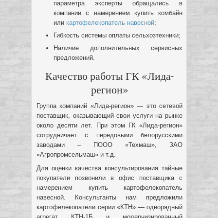
параметра эксперты обращались в
компании с намерением купить комбайн
или
картофелекопатель навесной
;
Гибкость системы оплаты сельхозтехники;
Наличие дополнительных сервисных
предложений.
Качество работы ГК «Лида-
регион»
Группа компаний «Лида-регион» — это сетевой
поставщик, оказывающий свои услуги на рынке
около десяти лет. При этом ГК «Лида-регион»
сотрудничает с передовыми белорусскими
заводами – ПООО «Техмаш», ЗАО
«Агропромсельмаш» и т.д.
Для оценки качества консультирования тайные
покупатели позвонили в офис поставщика с
намерением купить картофелекопатель
навесной. Консультанты нам предложили
картофелекопатели серии «КТН» — однорядный
агрегат КТН-1Б и модернизированный