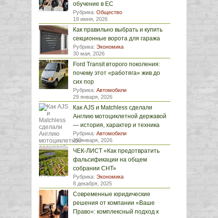
обучение в ЕС
Рубрика:
Общество
19 июня, 2026
Как правильно выбрать и купить
секционные ворота для гаража
Рубрика:
Экономика
30 мая, 2026
Ford Transit второго поколения:
почему этот «работяга» жив до
сих пор
Рубрика:
Автомобили
29 января, 2026
Как AJS и Matchless сделали
Англию мотоциклетной державой
— история, характер и техника
Рубрика:
Автомобили
29 января, 2026
ЧЕК-ЛИСТ «Как предотвратить
фальсификации на общем
собрании СНТ»
Рубрика:
Экономика
8 декабря, 2025
Современные юридические
решения от компании «Ваше
Право»: комплексный подход к