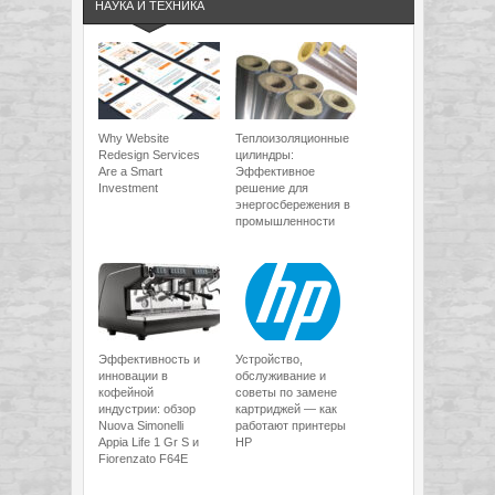
НАУКА И ТЕХНИКА
Why Website
Теплоизоляционные
Redesign Services
цилиндры:
Are a Smart
Эффективное
Investment
решение для
энергосбережения в
промышленности
Эффективность и
Устройство,
инновации в
обслуживание и
кофейной
советы по замене
индустрии: обзор
картриджей — как
Nuova Simonelli
работают принтеры
Appia Life 1 Gr S и
HP
Fiorenzato F64E