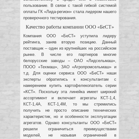
пользование. В связи с такой гибкой системой
оплаты ГК «Лида-регион» стала лидером нашего
проверочного тестирования.
Качество работы компании ООО «БеСТ»
Компания ООО «БеСТ» уступила лидеру
рейтинга, заняв вторую позицию. Данный
поставщик – один из крупнейших на российском
рынке. В числе его партнеров многие
белорусские заводы – ОАО «Лидсельмаш»,
ПООО «Техмаш», ЗАО «Агропромсельмаш» и
т.д. Для оценки сервиса ООО «БеСТ» наши
эксперты обратились к консультантам с
намерением купить картофелекопатель серии
«КСТ». Поскольку эта линейка имеет широкий
ассортимент и включает агрегаты КСТ-1,4,
КСТ-1,4А, КСТ-1,4М, то мы стремились
получить не просто описание технических
характеристик, но и особенности эксплуатации
агрегатов. Однако консультанты ООО «БеСТ»
решили ограничиться преимуществами
моделей, не называя ограничений в