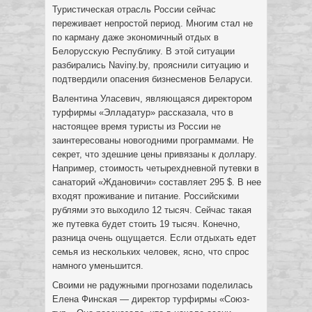
Туристическая отрасль России сейчас
переживает непростой период. Многим стал не
по карману даже экономичный отдых в
Белорусскую Республику. В этой ситуации
разбирались Naviny.by, прояснили ситуацию и
подтвердили опасения бизнесменов Беларуси.
Валентина Уласевич, являющаяся директором
турфирмы «Элладатур» рассказала, что в
настоящее время туристы из России не
заинтересованы новогодними программами. Не
секрет, что здешние цены привязаны к доллару.
Например, стоимость четырехдневной путевки в
санаторий «Ждановичи» составляет 295 $. В нее
входят проживание и питание. Российскими
рублями это выходило 12 тысяч. Сейчас такая
же путевка будет стоить 19 тысяч. Конечно,
разница очень ощущается. Если отдыхать едет
семья из нескольких человек, ясно, что спрос
намного уменьшится.
Своими не радужными прогнозами поделилась
Елена Финская — директор турфирмы «Союз-