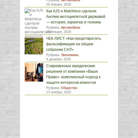
Рубрика:
Автомобили
29 января, 2026
Как AJS и Matchless сделали
Англию мотоциклетной державой
— история, характер и техника
Рубрика:
Автомобили
29 января, 2026
ЧЕК-ЛИСТ «Как предотвратить
фальсификации на общем
собрании СНТ»
Рубрика:
Экономика
8 декабря, 2025
Современные юридические
решения от компании «Ваше
Право»: комплексный подход к
защите интересов клиентов
Рубрика:
Общество
13 ноября, 2025