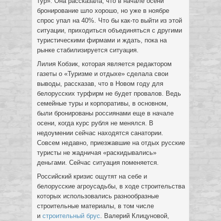
тур». Она рассказала, что в начале осени
бронирование шло хорошо, но уже в ноябре
спрос упал на 40%. Что бы как-то выйти из этой
ситуации, приходиться объединяться с другими
туристическими фирмами и ждать, пока на
рынке стабилизируется ситуация.
Лилия Кобзик, которая является редактором
газеты о «Туризме и отдыхе» сделала свои
выводы, рассказав, что в Новом году для
белорусских турфирм не будет провалов. Ведь
семейные туры и корпоративы, в основном,
были бронированы россиянами еще в начале
осени, когда курс рубля не менялся. В
недоумении сейчас находятся санатории.
Совсем недавно, приезжавшие на отдых русские
туристы не жадничая «раскидывались»
деньгами. Сейчас ситуация поменяется.
Российский кризис ощутят на себе и
белорусские агроусадьбы, в ходе строительства
которых использовались разнообразные
строительные материалы, в том числе
и
строительный брус
. Валерий Клицуновой,