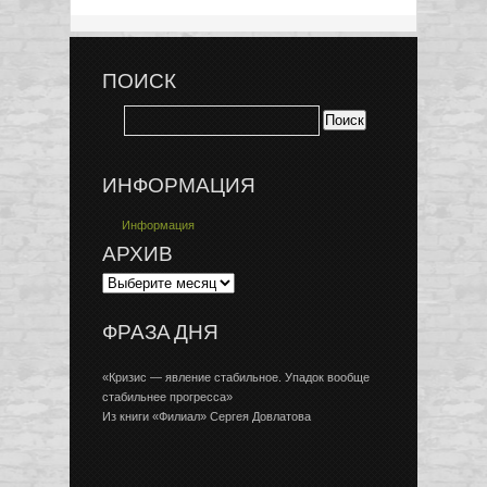
ПОИСК
ИНФОРМАЦИЯ
Информация
АРХИВ
ФРАЗА ДНЯ
«Кризис — явление стабильное. Упадок вообще
стабильнее прогресса»
Из книги «Филиал» Сергея Довлатова