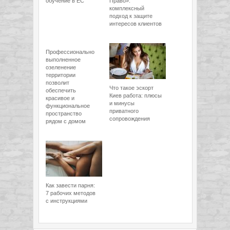
обучение в ЕС
Право»:
комплексный
подход к защите
интересов клиентов
Профессионально
выполненное
озеленение
территории
позволит
Что такое эскорт
обеспечить
Киев работа: плюсы
красивое и
и минусы
функциональное
приватного
пространство
сопровождения
рядом с домом
Как завести парня:
7 рабочих методов
с инструкциями