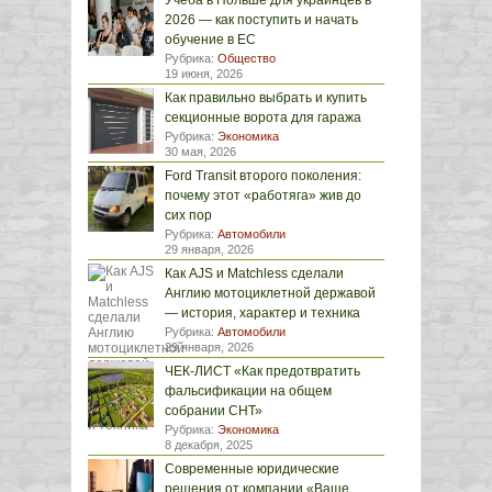
Учёба в Польше для украинцев в
2026 — как поступить и начать
обучение в ЕС
Рубрика:
Общество
19 июня, 2026
Как правильно выбрать и купить
секционные ворота для гаража
Рубрика:
Экономика
30 мая, 2026
Ford Transit второго поколения:
почему этот «работяга» жив до
сих пор
Рубрика:
Автомобили
29 января, 2026
Как AJS и Matchless сделали
Англию мотоциклетной державой
— история, характер и техника
Рубрика:
Автомобили
29 января, 2026
ЧЕК-ЛИСТ «Как предотвратить
фальсификации на общем
собрании СНТ»
Рубрика:
Экономика
8 декабря, 2025
Современные юридические
решения от компании «Ваше