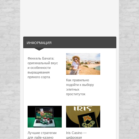
ИНФОРМАЦИЯ
Фенхель Бачата:
оригинальный вкус
и особенности
выращивания
пряного сорта
Как правильно
подойти к выбору
элитных
проституток
Лучшие стратегии
Iris Casino —
для лайв-казино
цифровая